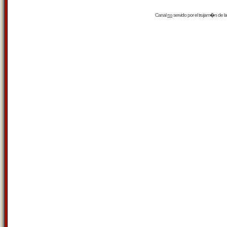
Canal
rss
servido por el
trujam�n
de la