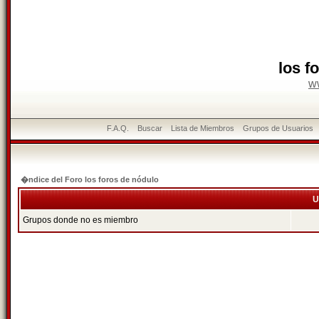
los f
w
F.A.Q.
Buscar
Lista de Miembros
Grupos de Usuarios
�ndice del Foro los foros de nódulo
U
Grupos donde no es miembro