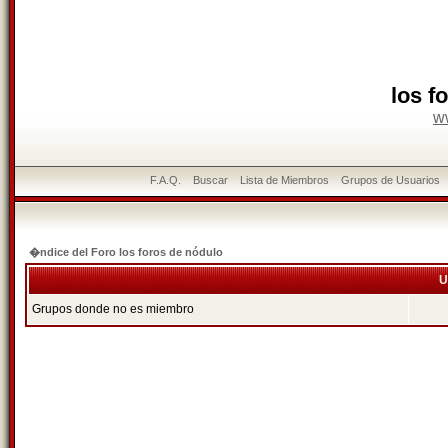
los f
w
F.A.Q.
Buscar
Lista de Miembros
Grupos de Usuarios
�ndice del Foro los foros de nódulo
U
Grupos donde no es miembro