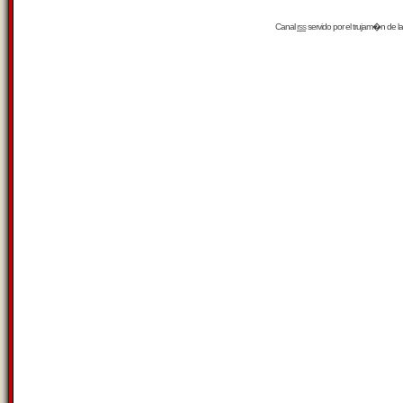
Canal
rss
servido por el
trujam�n
de la