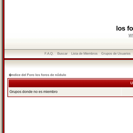
los f
w
F.A.Q.
Buscar
Lista de Miembros
Grupos de Usuarios
�ndice del Foro los foros de nódulo
U
Grupos donde no es miembro