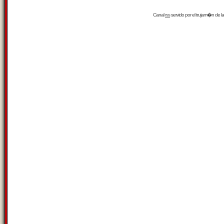
Canal
rss
servido por el
trujam�n
de la