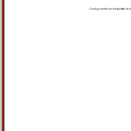
Canal
rss
servido por el
trujam�n
de la