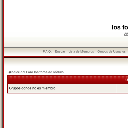
los f
w
F.A.Q.
Buscar
Lista de Miembros
Grupos de Usuarios
�ndice del Foro los foros de nódulo
U
Grupos donde no es miembro