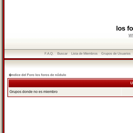
los f
w
F.A.Q.
Buscar
Lista de Miembros
Grupos de Usuarios
�ndice del Foro los foros de nódulo
U
Grupos donde no es miembro