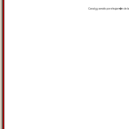
Canal
rss
servido por el
trujam�n
de la