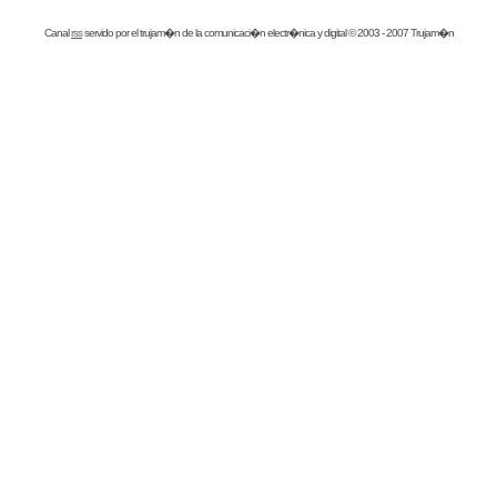
Canal
rss
servido por el
trujam�n
de la comunicaci�n electr�nica y digital © 2003 - 2007 Trujam�n