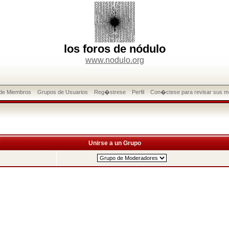
los foros de nódulo
www.nodulo.org
 de Miembros
Grupos de Usuarios
Reg�strese
Perfil
Con�ctese para revisar sus m
Unirse a un Grupo