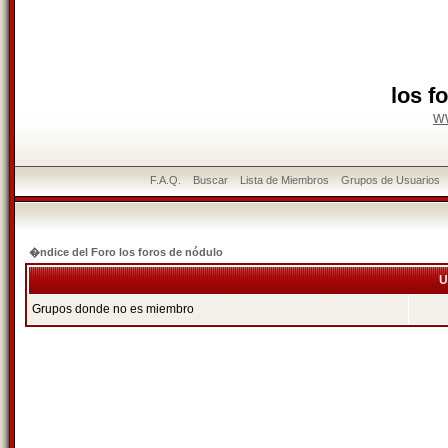
los f
w
F.A.Q.
Buscar
Lista de Miembros
Grupos de Usuarios
�ndice del Foro los foros de nódulo
U
Grupos donde no es miembro