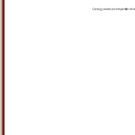
Canal
rss
servido por el
trujam�n
de la