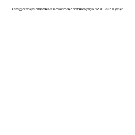
Canal
rss
servido por el
trujam�n
de la comunicaci�n electr�nica y digital © 2003 - 2007 Trujam�n