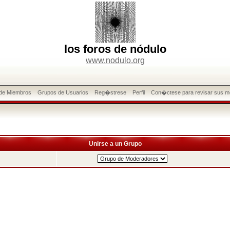
los foros de nódulo
www.nodulo.org
 de Miembros
Grupos de Usuarios
Reg�strese
Perfil
Con�ctese para revisar sus m
Unirse a un Grupo