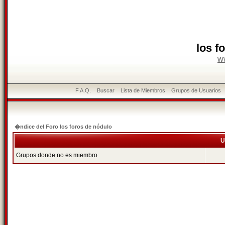
los f
w
F.A.Q.
Buscar
Lista de Miembros
Grupos de Usuarios
�ndice del Foro los foros de nódulo
U
Grupos donde no es miembro