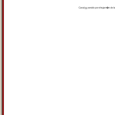
Canal
rss
servido por el
trujam�n
de la