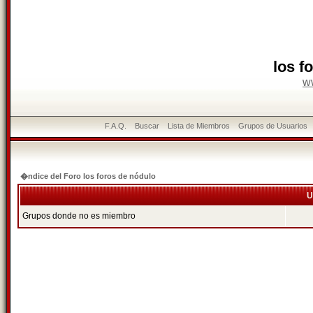
los f
w
F.A.Q.
Buscar
Lista de Miembros
Grupos de Usuarios
�ndice del Foro los foros de nódulo
U
Grupos donde no es miembro