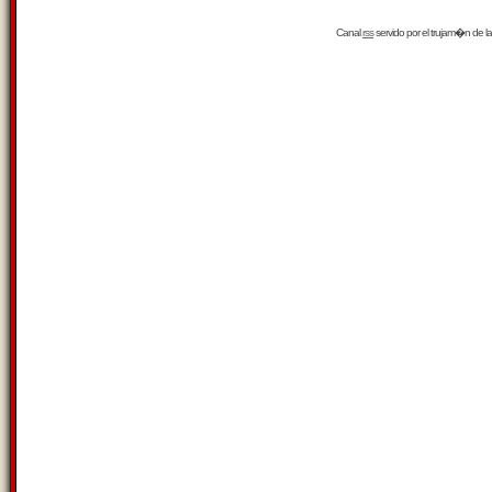
Canal
rss
servido por el
trujam�n
de la