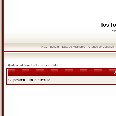
los f
w
F.A.Q.
Buscar
Lista de Miembros
Grupos de Usuarios
�ndice del Foro los foros de nódulo
U
Grupos donde no es miembro