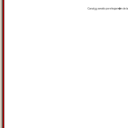
Canal
rss
servido por el
trujam�n
de la