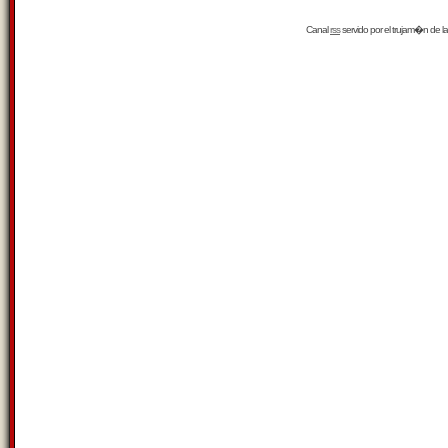
Canal
rss
servido por el
trujam�n
de la