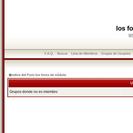
los f
w
F.A.Q.
Buscar
Lista de Miembros
Grupos de Usuarios
�ndice del Foro los foros de nódulo
U
Grupos donde no es miembro