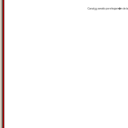
Canal
rss
servido por el
trujam�n
de la