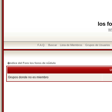
los f
w
F.A.Q.
Buscar
Lista de Miembros
Grupos de Usuarios
�ndice del Foro los foros de nódulo
U
Grupos donde no es miembro