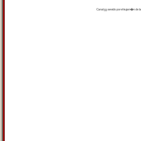
Canal
rss
servido por el
trujam�n
de la