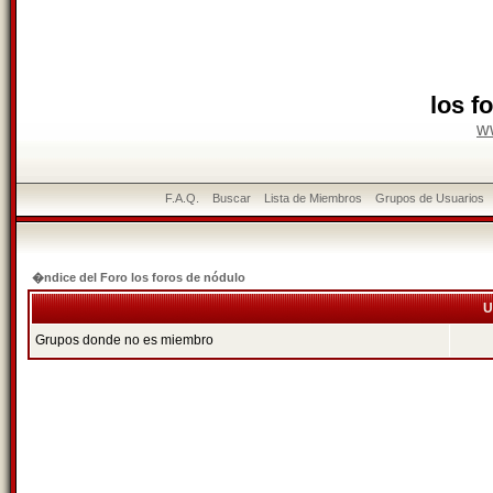
los f
w
F.A.Q.
Buscar
Lista de Miembros
Grupos de Usuarios
�ndice del Foro los foros de nódulo
U
Grupos donde no es miembro