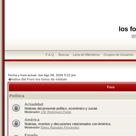
los f
w
F.A.Q.
Buscar
Lista de Miembros
Grupos de Usuarios
Fecha y hora actual: Jue Ago 06, 2026 5:22 pm
�ndice del Foro los foros de nódulo
Foro
Política
Actualidad
Noticias del presente político, económico y social.
Moderador
J.M. Rodríguez Pardo
América
Noticias, eventos y discusiones relacionados con América.
Moderador
Eliseo Rabadán Fernández
España