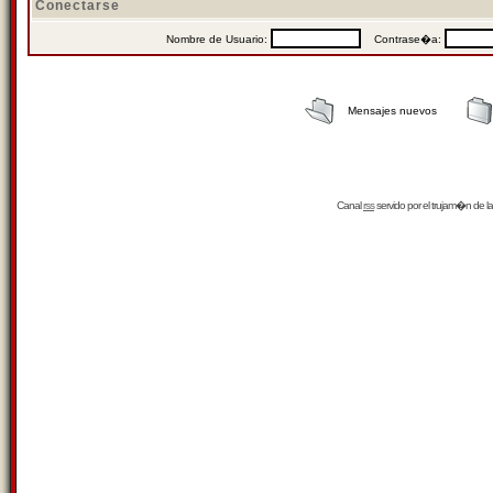
Conectarse
Nombre de Usuario:
Contrase�a:
Mensajes nuevos
Canal
rss
servido por el
trujam�n
de la