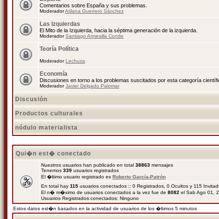
Comentarios sobre España y sus problemas.
Moderador
Atilana Guerrero Sánchez
Las Izquierdas
El Mito de la Izquierda, hacia la séptima generación de la izquierda.
Moderador
Santiago Armesilla Conde
Teoría Política
Moderador
Lechuza
Economía
Discusiones en torno a los problemas suscitados por esta categoría científ
Moderador
Javier Delgado Palomar
Discusión
Productos culturales
nódulo materialista
Qui�n est� conectado
Nuestros usuarios han publicado en total
38863
mensajes
Tenemos
339
usuarios registrados
El �ltimo usuario registrado es
Roberto García-Patrón
En total hay
115
usuarios conectados :: 0 Registrados, 0 Ocultos y 115 Invita
El n� m�ximo de usuarios conectados a la vez fue de
8082
el Sab Ago 01, 
Usuarios Registrados conectados: Ninguno
Estos datos est�n basados en la actividad de usuarios de los �ltimos 5 minutos