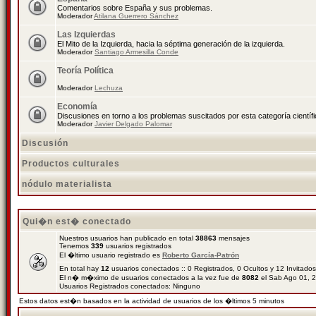
Comentarios sobre España y sus problemas.
Moderador
Atilana Guerrero Sánchez
Las Izquierdas
El Mito de la Izquierda, hacia la séptima generación de la izquierda.
Moderador
Santiago Armesilla Conde
Teoría Política
Moderador
Lechuza
Economía
Discusiones en torno a los problemas suscitados por esta categoría científ
Moderador
Javier Delgado Palomar
Discusión
Productos culturales
nódulo materialista
Qui�n est� conectado
Nuestros usuarios han publicado en total
38863
mensajes
Tenemos
339
usuarios registrados
El �ltimo usuario registrado es
Roberto García-Patrón
En total hay
12
usuarios conectados :: 0 Registrados, 0 Ocultos y 12 Invitado
El n� m�ximo de usuarios conectados a la vez fue de
8082
el Sab Ago 01, 
Usuarios Registrados conectados: Ninguno
Estos datos est�n basados en la actividad de usuarios de los �ltimos 5 minutos