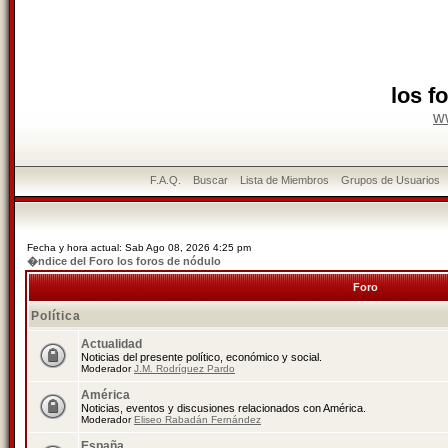
los f
w
F.A.Q.
Buscar
Lista de Miembros
Grupos de Usuarios
Fecha y hora actual: Sab Ago 08, 2026 4:25 pm
�ndice del Foro los foros de nódulo
Foro
Política
Actualidad
Noticias del presente político, económico y social.
Moderador
J.M. Rodríguez Pardo
América
Noticias, eventos y discusiones relacionados con América.
Moderador
Eliseo Rabadán Fernández
España