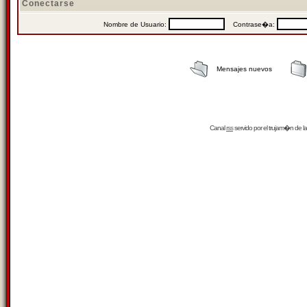
Conectarse
Nombre de Usuario:
Contrase�a:
Mensajes nuevos
Canal
rss
servido por el
trujam�n
de la