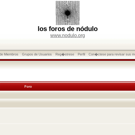
los foros de nódulo
www.nodulo.org
 de Miembros
Grupos de Usuarios
Reg�strese
Perfil
Con�ctese para revisar sus m
Foro