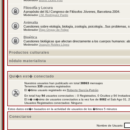
Moderador
Bruno Cicero Poo
Filosofía y Locura
A propósito del XLI Congreso de Filósofos Jóvenes, Barcelona 2004.
Moderador
J.M. Rodríguez Pardo
Animalia
Cuestiones sobre etología, biología, zoología, psicología...Sus problemas, 
Moderador
Íñigo Ongay de Felipe
Bioética
Cuestiones biológicas que afectan directamente a los cuerpos humanos: abo
Moderador
Joaquín Robles López
Productos culturales
nódulo materialista
Qui�n est� conectado
Nuestros usuarios han publicado en total
38863
mensajes
Tenemos
339
usuarios registrados
El �ltimo usuario registrado es
Roberto García-Patrón
En total hay
94
usuarios conectados :: 0 Registrados, 0 Ocultos y 94 Invitado
El n� m�ximo de usuarios conectados a la vez fue de
8082
el Sab Ago 01, 
Usuarios Registrados conectados: Ninguno
Estos datos est�n basados en la actividad de usuarios de los �ltimos 5 minutos
Conectarse
Nombre de Usuario: