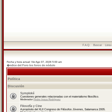
F.A.Q.
Buscar
Lista
Fecha y hora actual: Vie Ago 07, 2026 5:00 am
�ndice del Foro los foros de nódulo
Política
Discusión
Symploké
Cuestiones generales relacionadas con el materialismo filosófico.
Moderador
Pedro Insua Rodríguez
Filosofía y Cine
A propósito del XLII Congreso de Filósofos Jóvenes, Salamanca 2005.