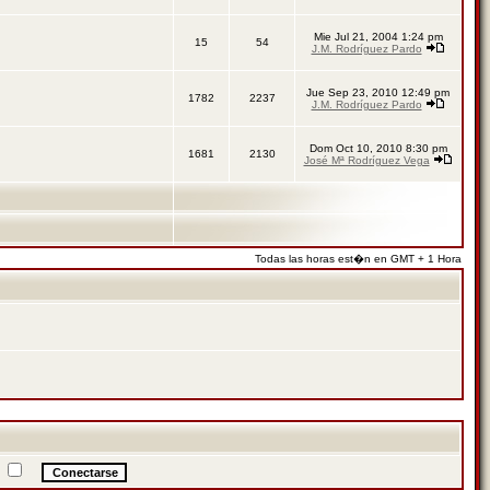
Mie Jul 21, 2004 1:24 pm
15
54
J.M. Rodríguez Pardo
Jue Sep 23, 2010 12:49 pm
1782
2237
J.M. Rodríguez Pardo
Dom Oct 10, 2010 8:30 pm
1681
2130
José Mª Rodríguez Vega
Todas las horas est�n en GMT + 1 Hora
a