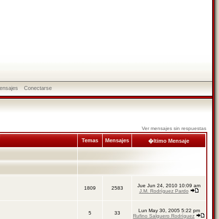
ensajes
Conectarse
Ver mensajes sin respuestas
Temas
Mensajes
�ltimo Mensaje
Jue Jun 24, 2010 10:09 am
1809
2583
J.M. Rodríguez Pardo
Lun May 30, 2005 5:22 pm
5
33
Rufino Salguero Rodríguez