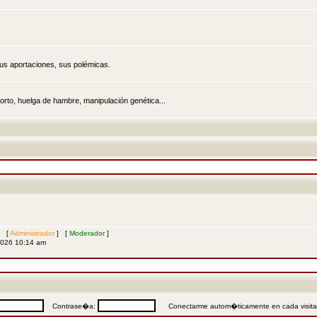
sus aportaciones, sus polémicas.
rto, huelga de hambre, manipulación genética...
s [
Administrador
] [
Moderador
]
2026 10:14 am
Contrase�a:
Conectarme autom�ticamente en cada visit