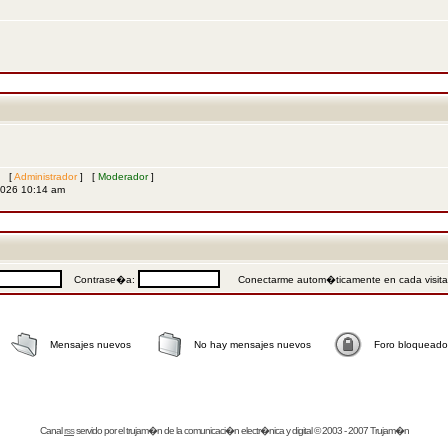
s [
Administrador
] [
Moderador
]
2026 10:14 am
Contrase�a:
Conectarme autom�ticamente en cada visit
Mensajes nuevos
No hay mensajes nuevos
Foro bloqueado
Canal
rss
servido por el
trujam�n
de la comunicaci�n electr�nica y digital © 2003 - 2007 Trujam�n