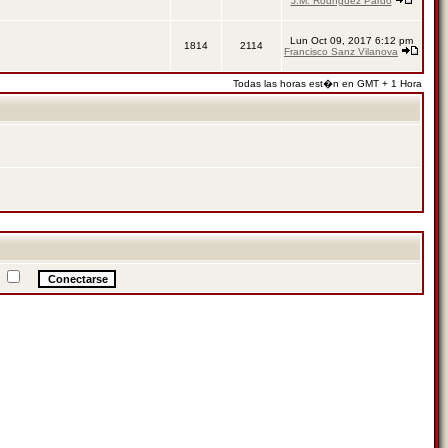
J.M. Rodríguez Pardo
Lun Oct 09, 2017 6:12 pm
1814
2114
Francisco Sanz Vilanova
Todas las horas est�n en GMT + 1 Hora
a