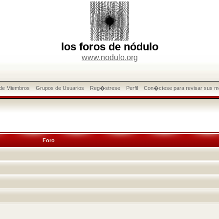
los foros de nódulo
www.nodulo.org
 de Miembros
Grupos de Usuarios
Reg�strese
Perfil
Con�ctese para revisar sus m
Foro