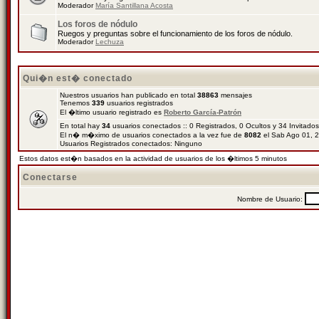
Moderador
María Santillana Acosta
Los foros de nódulo
Ruegos y preguntas sobre el funcionamiento de los foros de nódulo.
Moderador
Lechuza
Qui�n est� conectado
Nuestros usuarios han publicado en total
38863
mensajes
Tenemos
339
usuarios registrados
El �ltimo usuario registrado es
Roberto García-Patrón
En total hay
34
usuarios conectados :: 0 Registrados, 0 Ocultos y 34 Invitado
El n� m�ximo de usuarios conectados a la vez fue de
8082
el Sab Ago 01, 
Usuarios Registrados conectados: Ninguno
Estos datos est�n basados en la actividad de usuarios de los �ltimos 5 minutos
Conectarse
Nombre de Usuario: