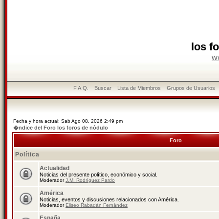
los f
w
F.A.Q.
Buscar
Lista de Miembros
Grupos de Usuarios
Fecha y hora actual: Sab Ago 08, 2026 2:49 pm
�ndice del Foro los foros de nódulo
Foro
Política
Actualidad
Noticias del presente político, económico y social.
Moderador
J.M. Rodríguez Pardo
América
Noticias, eventos y discusiones relacionados con América.
Moderador
Eliseo Rabadán Fernández
España