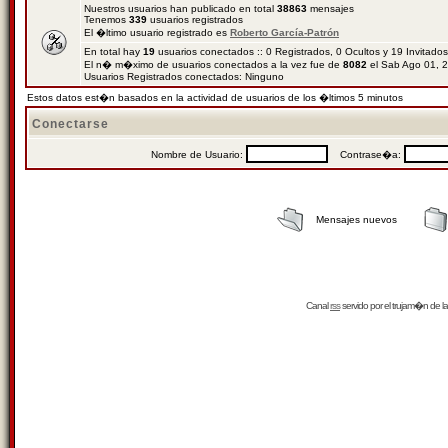
Nuestros usuarios han publicado en total
38863
mensajes
Tenemos
339
usuarios registrados
El �ltimo usuario registrado es
Roberto García-Patrón
En total hay
19
usuarios conectados :: 0 Registrados, 0 Ocultos y 19 Invitado
El n� m�ximo de usuarios conectados a la vez fue de
8082
el Sab Ago 01, 
Usuarios Registrados conectados: Ninguno
Estos datos est�n basados en la actividad de usuarios de los �ltimos 5 minutos
Conectarse
Nombre de Usuario:
Contrase�a:
Mensajes nuevos
Canal
rss
servido por el
trujam�n
de la