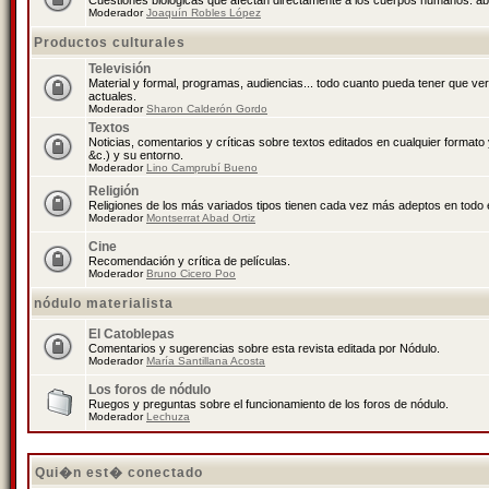
Cuestiones biológicas que afectan directamente a los cuerpos humanos: abo
Moderador
Joaquín Robles López
Productos culturales
Televisión
Material y formal, programas, audiencias... todo cuanto pueda tener que ve
actuales.
Moderador
Sharon Calderón Gordo
Textos
Noticias, comentarios y críticas sobre textos editados en cualquier formato y
&c.) y su entorno.
Moderador
Lino Camprubí Bueno
Religión
Religiones de los más variados tipos tienen cada vez más adeptos en todo 
Moderador
Montserrat Abad Ortiz
Cine
Recomendación y crítica de películas.
Moderador
Bruno Cicero Poo
nódulo materialista
El Catoblepas
Comentarios y sugerencias sobre esta revista editada por Nódulo.
Moderador
María Santillana Acosta
Los foros de nódulo
Ruegos y preguntas sobre el funcionamiento de los foros de nódulo.
Moderador
Lechuza
Qui�n est� conectado