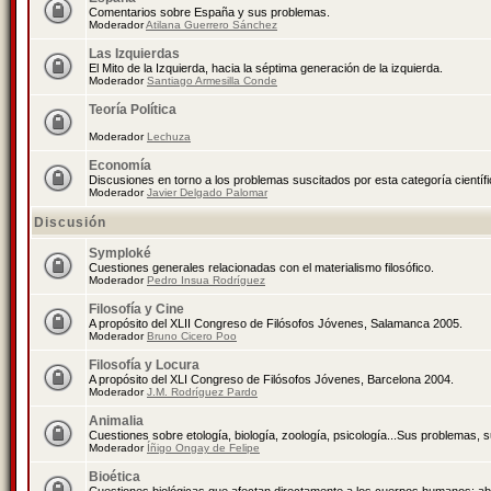
Comentarios sobre España y sus problemas.
Moderador
Atilana Guerrero Sánchez
Las Izquierdas
El Mito de la Izquierda, hacia la séptima generación de la izquierda.
Moderador
Santiago Armesilla Conde
Teoría Política
Moderador
Lechuza
Economía
Discusiones en torno a los problemas suscitados por esta categoría científ
Moderador
Javier Delgado Palomar
Discusión
Symploké
Cuestiones generales relacionadas con el materialismo filosófico.
Moderador
Pedro Insua Rodríguez
Filosofía y Cine
A propósito del XLII Congreso de Filósofos Jóvenes, Salamanca 2005.
Moderador
Bruno Cicero Poo
Filosofía y Locura
A propósito del XLI Congreso de Filósofos Jóvenes, Barcelona 2004.
Moderador
J.M. Rodríguez Pardo
Animalia
Cuestiones sobre etología, biología, zoología, psicología...Sus problemas, 
Moderador
Íñigo Ongay de Felipe
Bioética