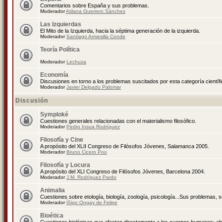
Comentarios sobre España y sus problemas.
Moderador
Atilana Guerrero Sánchez
Las Izquierdas
El Mito de la Izquierda, hacia la séptima generación de la izquierda.
Moderador
Santiago Armesilla Conde
Teoría Política
Moderador
Lechuza
Economía
Discusiones en torno a los problemas suscitados por esta categoría científ
Moderador
Javier Delgado Palomar
Discusión
Symploké
Cuestiones generales relacionadas con el materialismo filosófico.
Moderador
Pedro Insua Rodríguez
Filosofía y Cine
A propósito del XLII Congreso de Filósofos Jóvenes, Salamanca 2005.
Moderador
Bruno Cicero Poo
Filosofía y Locura
A propósito del XLI Congreso de Filósofos Jóvenes, Barcelona 2004.
Moderador
J.M. Rodríguez Pardo
Animalia
Cuestiones sobre etología, biología, zoología, psicología...Sus problemas, 
Moderador
Íñigo Ongay de Felipe
Bioética