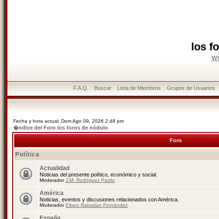
los f
w
F.A.Q.
Buscar
Lista de Miembros
Grupos de Usuarios
Fecha y hora actual: Dom Ago 09, 2026 2:48 pm
�ndice del Foro los foros de nódulo
Foro
Política
Actualidad
Noticias del presente político, económico y social.
Moderador
J.M. Rodríguez Pardo
América
Noticias, eventos y discusiones relacionados con América.
Moderador
Eliseo Rabadán Fernández
España