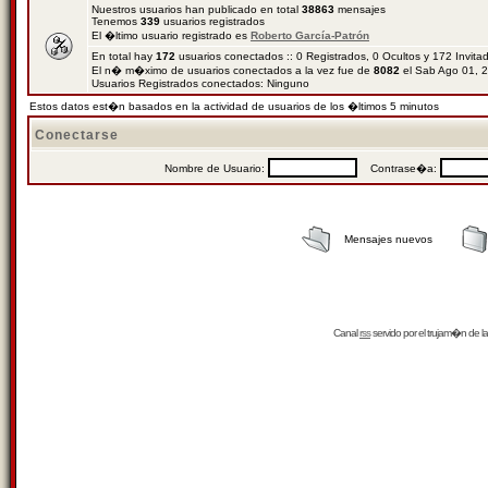
Nuestros usuarios han publicado en total
38863
mensajes
Tenemos
339
usuarios registrados
El �ltimo usuario registrado es
Roberto García-Patrón
En total hay
172
usuarios conectados :: 0 Registrados, 0 Ocultos y 172 Invit
El n� m�ximo de usuarios conectados a la vez fue de
8082
el Sab Ago 01, 
Usuarios Registrados conectados: Ninguno
Estos datos est�n basados en la actividad de usuarios de los �ltimos 5 minutos
Conectarse
Nombre de Usuario:
Contrase�a:
Mensajes nuevos
Canal
rss
servido por el
trujam�n
de la