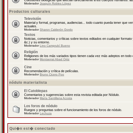
Cuestiones biológicas que afectan directamente a los cuerpos humanos: abo
Moderador
Joaquín Robles López
Productos culturales
Televisión
Material y formal, programas, audiencias... todo cuanto pueda tener que ve
actuales.
Moderador
Sharon Calderón Gordo
Textos
Noticias, comentarios y críticas sobre textos editados en cualquier formato y
&c.) y su entorno.
Moderador
Lino Camprubí Bueno
Religión
Religiones de los más variados tipos tienen cada vez más adeptos en todo 
Moderador
Montserrat Abad Ortiz
Cine
Recomendación y crítica de películas.
Moderador
Bruno Cicero Poo
nódulo materialista
El Catoblepas
Comentarios y sugerencias sobre esta revista editada por Nódulo.
Moderador
María Santillana Acosta
Los foros de nódulo
Ruegos y preguntas sobre el funcionamiento de los foros de nódulo.
Moderador
Lechuza
Qui�n est� conectado