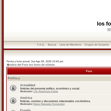
los f
w
F.A.Q.
Buscar
Lista de Miembros
Grupos de Usuarios
Fecha y hora actual: Jue Ago 06, 2026 10:40 pm
�ndice del Foro los foros de nódulo
Foro
Política
Actualidad
Noticias del presente político, económico y social.
Moderador
J.M. Rodríguez Pardo
América
Noticias, eventos y discusiones relacionados con América.
Moderador
Eliseo Rabadán Fernández
España