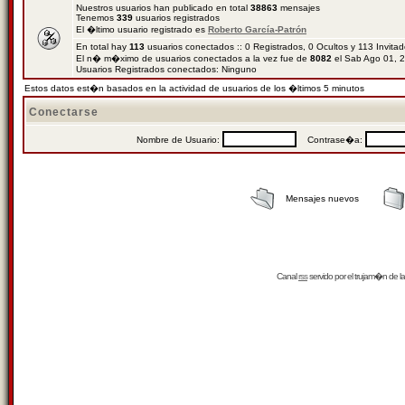
Nuestros usuarios han publicado en total
38863
mensajes
Tenemos
339
usuarios registrados
El �ltimo usuario registrado es
Roberto García-Patrón
En total hay
113
usuarios conectados :: 0 Registrados, 0 Ocultos y 113 Invita
El n� m�ximo de usuarios conectados a la vez fue de
8082
el Sab Ago 01, 
Usuarios Registrados conectados: Ninguno
Estos datos est�n basados en la actividad de usuarios de los �ltimos 5 minutos
Conectarse
Nombre de Usuario:
Contrase�a:
Mensajes nuevos
Canal
rss
servido por el
trujam�n
de la