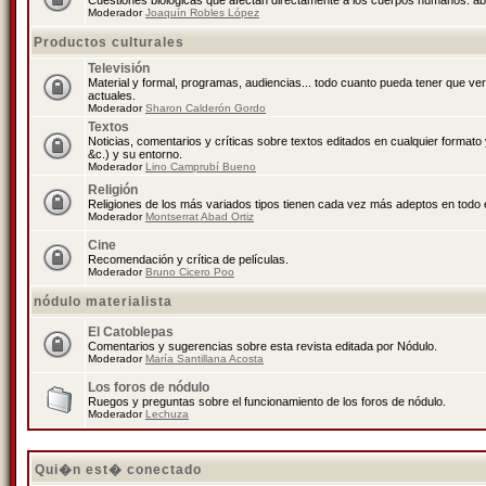
Cuestiones biológicas que afectan directamente a los cuerpos humanos: abo
Moderador
Joaquín Robles López
Productos culturales
Televisión
Material y formal, programas, audiencias... todo cuanto pueda tener que ve
actuales.
Moderador
Sharon Calderón Gordo
Textos
Noticias, comentarios y críticas sobre textos editados en cualquier formato y
&c.) y su entorno.
Moderador
Lino Camprubí Bueno
Religión
Religiones de los más variados tipos tienen cada vez más adeptos en todo 
Moderador
Montserrat Abad Ortiz
Cine
Recomendación y crítica de películas.
Moderador
Bruno Cicero Poo
nódulo materialista
El Catoblepas
Comentarios y sugerencias sobre esta revista editada por Nódulo.
Moderador
María Santillana Acosta
Los foros de nódulo
Ruegos y preguntas sobre el funcionamiento de los foros de nódulo.
Moderador
Lechuza
Qui�n est� conectado