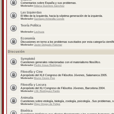
Comentarios sobre España y sus problemas.
Moderador
Atilana Guerrero Sánchez
Las Izquierdas
El Mito de la Izquierda, hacia la séptima generación de la izquierda.
Moderador
Santiago Armesilla Conde
Teoría Política
Moderador
Lechuza
Economía
Discusiones en torno a los problemas suscitados por esta categoría científ
Moderador
Javier Delgado Palomar
Discusión
Symploké
Cuestiones generales relacionadas con el materialismo filosófico.
Moderador
Pedro Insua Rodríguez
Filosofía y Cine
A propósito del XLII Congreso de Filósofos Jóvenes, Salamanca 2005.
Moderador
Bruno Cicero Poo
Filosofía y Locura
A propósito del XLI Congreso de Filósofos Jóvenes, Barcelona 2004.
Moderador
J.M. Rodríguez Pardo
Animalia
Cuestiones sobre etología, biología, zoología, psicología...Sus problemas, 
Moderador
Íñigo Ongay de Felipe
Bioética