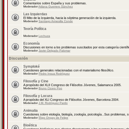
Comentarios sobre España y sus problemas.
Moderador
Atilana Guerrero Sánchez
Las Izquierdas
El Mito de la Izquierda, hacia la séptima generación de la izquierda.
Moderador
Santiago Armesilla Conde
Teoría Política
Moderador
Lechuza
Economía
Discusiones en torno a los problemas suscitados por esta categoría científ
Moderador
Javier Delgado Palomar
Discusión
Symploké
Cuestiones generales relacionadas con el materialismo filosófico.
Moderador
Pedro Insua Rodríguez
Filosofía y Cine
A propósito del XLII Congreso de Filósofos Jóvenes, Salamanca 2005.
Moderador
Bruno Cicero Poo
Filosofía y Locura
A propósito del XLI Congreso de Filósofos Jóvenes, Barcelona 2004.
Moderador
J.M. Rodríguez Pardo
Animalia
Cuestiones sobre etología, biología, zoología, psicología...Sus problemas, 
Moderador
Íñigo Ongay de Felipe
Bioética