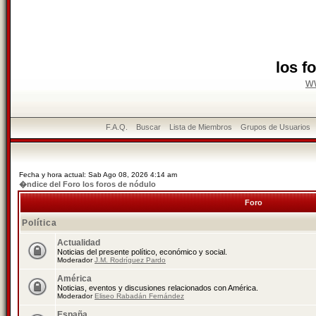
los f
w
F.A.Q.
Buscar
Lista de Miembros
Grupos de Usuarios
Fecha y hora actual: Sab Ago 08, 2026 4:14 am
�ndice del Foro los foros de nódulo
Foro
Política
Actualidad
Noticias del presente político, económico y social.
Moderador
J.M. Rodríguez Pardo
América
Noticias, eventos y discusiones relacionados con América.
Moderador
Eliseo Rabadán Fernández
España