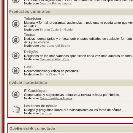
Cuestiones biológicas que afectan directamente a los cuerpos humanos: abo
Moderador
Joaquín Robles López
Productos culturales
Televisión
Material y formal, programas, audiencias... todo cuanto pueda tener que ve
actuales.
Moderador
Sharon Calderón Gordo
Textos
Noticias, comentarios y críticas sobre textos editados en cualquier formato y
&c.) y su entorno.
Moderador
Lino Camprubí Bueno
Religión
Religiones de los más variados tipos tienen cada vez más adeptos en todo 
Moderador
Montserrat Abad Ortiz
Cine
Recomendación y crítica de películas.
Moderador
Bruno Cicero Poo
nódulo materialista
El Catoblepas
Comentarios y sugerencias sobre esta revista editada por Nódulo.
Moderador
María Santillana Acosta
Los foros de nódulo
Ruegos y preguntas sobre el funcionamiento de los foros de nódulo.
Moderador
Lechuza
Qui�n est� conectado