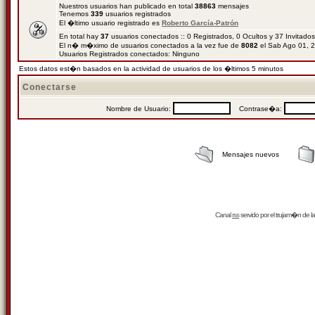
Nuestros usuarios han publicado en total
38863
mensajes
Tenemos
339
usuarios registrados
El �ltimo usuario registrado es
Roberto García-Patrón
En total hay
37
usuarios conectados :: 0 Registrados, 0 Ocultos y 37 Invitado
El n� m�ximo de usuarios conectados a la vez fue de
8082
el Sab Ago 01, 
Usuarios Registrados conectados: Ninguno
Estos datos est�n basados en la actividad de usuarios de los �ltimos 5 minutos
Conectarse
Nombre de Usuario:
Contrase�a:
Mensajes nuevos
Canal
rss
servido por el
trujam�n
de la