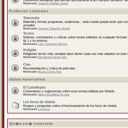
Cuestiones biológicas que afectan directamente a los cuerpos humanos: abo
Moderador
Joaquín Robles López
Productos culturales
Televisión
Material y formal, programas, audiencias... todo cuanto pueda tener que ve
actuales.
Moderador
Sharon Calderón Gordo
Textos
Noticias, comentarios y críticas sobre textos editados en cualquier formato y
&c.) y su entorno.
Moderador
Lino Camprubí Bueno
Religión
Religiones de los más variados tipos tienen cada vez más adeptos en todo 
Moderador
Montserrat Abad Ortiz
Cine
Recomendación y crítica de películas.
Moderador
Bruno Cicero Poo
nódulo materialista
El Catoblepas
Comentarios y sugerencias sobre esta revista editada por Nódulo.
Moderador
María Santillana Acosta
Los foros de nódulo
Ruegos y preguntas sobre el funcionamiento de los foros de nódulo.
Moderador
Lechuza
Qui�n est� conectado