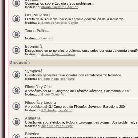
Comentarios sobre España y sus problemas.
Moderador
Atilana Guerrero Sánchez
Las Izquierdas
El Mito de la Izquierda, hacia la séptima generación de la izquierda.
Moderador
Santiago Armesilla Conde
Teoría Política
Moderador
Lechuza
Economía
Discusiones en torno a los problemas suscitados por esta categoría científ
Moderador
Javier Delgado Palomar
Discusión
Symploké
Cuestiones generales relacionadas con el materialismo filosófico.
Moderador
Pedro Insua Rodríguez
Filosofía y Cine
A propósito del XLII Congreso de Filósofos Jóvenes, Salamanca 2005.
Moderador
Bruno Cicero Poo
Filosofía y Locura
A propósito del XLI Congreso de Filósofos Jóvenes, Barcelona 2004.
Moderador
J.M. Rodríguez Pardo
Animalia
Cuestiones sobre etología, biología, zoología, psicología...Sus problemas, 
Moderador
Íñigo Ongay de Felipe
Bioética