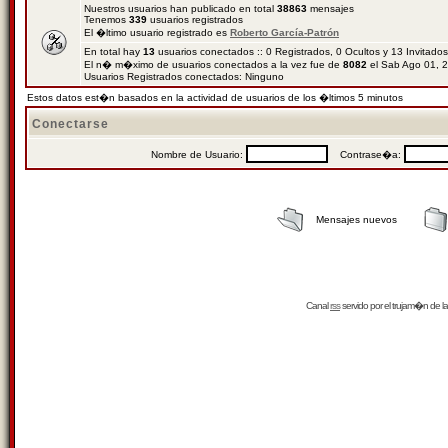
Nuestros usuarios han publicado en total
38863
mensajes
Tenemos
339
usuarios registrados
El �ltimo usuario registrado es
Roberto García-Patrón
En total hay
13
usuarios conectados :: 0 Registrados, 0 Ocultos y 13 Invitado
El n� m�ximo de usuarios conectados a la vez fue de
8082
el Sab Ago 01, 
Usuarios Registrados conectados: Ninguno
Estos datos est�n basados en la actividad de usuarios de los �ltimos 5 minutos
Conectarse
Nombre de Usuario:
Contrase�a:
Mensajes nuevos
Canal
rss
servido por el
trujam�n
de la