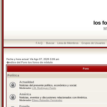
los f
w
F.A.Q.
Buscar
Lista de Miembros
Grupos de Usuarios
Fecha y hora actual: Vie Ago 07, 2026 3:09 am
�ndice del Foro los foros de nódulo
Foro
Política
Actualidad
Noticias del presente político, económico y social.
Moderador
J.M. Rodríguez Pardo
América
Noticias, eventos y discusiones relacionados con América.
Moderador
Eliseo Rabadán Fernández
España