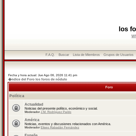
los f
w
F.A.Q.
Buscar
Lista de Miembros
Grupos de Usuarios
Fecha y hora actual: Jue Ago 06, 2026 11:41 pm
�ndice del Foro los foros de nódulo
Foro
Política
Actualidad
Noticias del presente político, económico y social.
Moderador
J.M. Rodríguez Pardo
América
Noticias, eventos y discusiones relacionados con América.
Moderador
Eliseo Rabadán Fernández
España