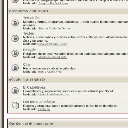
Cuestiones biológicas que afectan directamente a los cuerpos humanos: abo
Moderador
Joaquín Robles López
Productos culturales
Televisión
Material y formal, programas, audiencias... todo cuanto pueda tener que ve
actuales.
Moderador
Sharon Calderón Gordo
Textos
Noticias, comentarios y críticas sobre textos editados en cualquier formato y
&c.) y su entorno.
Moderador
Lino Camprubí Bueno
Religión
Religiones de los más variados tipos tienen cada vez más adeptos en todo 
Moderador
Montserrat Abad Ortiz
Cine
Recomendación y crítica de películas.
Moderador
Bruno Cicero Poo
nódulo materialista
El Catoblepas
Comentarios y sugerencias sobre esta revista editada por Nódulo.
Moderador
María Santillana Acosta
Los foros de nódulo
Ruegos y preguntas sobre el funcionamiento de los foros de nódulo.
Moderador
Lechuza
Qui�n est� conectado