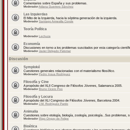
Comentarios sobre España y sus problemas.
Moderador
Atilana Guerrero Sánchez
Las Izquierdas
El Mito de la Izquierda, hacia la séptima generación de la izquierda.
Moderador
Santiago Armesilla Conde
Teoría Política
Moderador
Lechuza
Economía
Discusiones en torno a los problemas suscitados por esta categoría científ
Moderador
Javier Delgado Palomar
Discusión
Symploké
Cuestiones generales relacionadas con el materialismo filosófico.
Moderador
Pedro Insua Rodríguez
Filosofía y Cine
A propósito del XLII Congreso de Filósofos Jóvenes, Salamanca 2005.
Moderador
Bruno Cicero Poo
Filosofía y Locura
A propósito del XLI Congreso de Filósofos Jóvenes, Barcelona 2004.
Moderador
J.M. Rodríguez Pardo
Animalia
Cuestiones sobre etología, biología, zoología, psicología...Sus problemas, 
Moderador
Íñigo Ongay de Felipe
Bioética