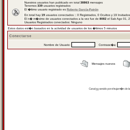
Nuestros usuarios han publicado en total
38863
mensajes
Tenemos
339
usuarios registrados
El �ltimo usuario registrado es
Roberto García-Patrón
En total hay
19
usuarios conectados :: 0 Registrados, 0 Ocultos y 19 Invitado
El n� m�ximo de usuarios conectados a la vez fue de
8082
el Sab Ago 01, 
Usuarios Registrados conectados: Ninguno
Estos datos est�n basados en la actividad de usuarios de los �ltimos 5 minutos
Conectarse
Nombre de Usuario:
Contrase�a:
Mensajes nuevos
Canal
rss
servido por el
trujam�n
de la