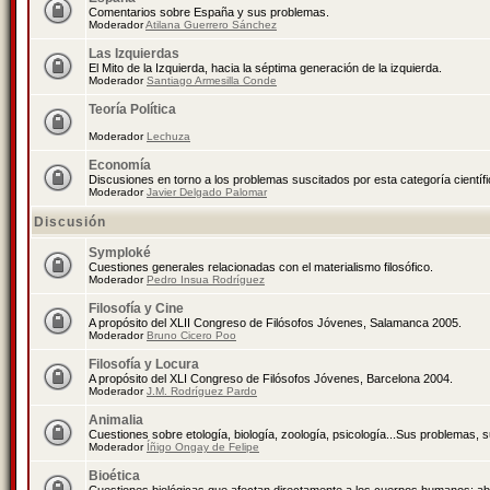
Comentarios sobre España y sus problemas.
Moderador
Atilana Guerrero Sánchez
Las Izquierdas
El Mito de la Izquierda, hacia la séptima generación de la izquierda.
Moderador
Santiago Armesilla Conde
Teoría Política
Moderador
Lechuza
Economía
Discusiones en torno a los problemas suscitados por esta categoría científ
Moderador
Javier Delgado Palomar
Discusión
Symploké
Cuestiones generales relacionadas con el materialismo filosófico.
Moderador
Pedro Insua Rodríguez
Filosofía y Cine
A propósito del XLII Congreso de Filósofos Jóvenes, Salamanca 2005.
Moderador
Bruno Cicero Poo
Filosofía y Locura
A propósito del XLI Congreso de Filósofos Jóvenes, Barcelona 2004.
Moderador
J.M. Rodríguez Pardo
Animalia
Cuestiones sobre etología, biología, zoología, psicología...Sus problemas, 
Moderador
Íñigo Ongay de Felipe
Bioética