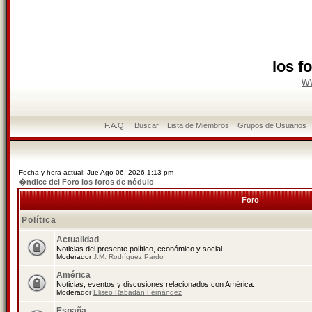
los f
w
F.A.Q.
Buscar
Lista de Miembros
Grupos de Usuarios
Fecha y hora actual: Jue Ago 06, 2026 1:13 pm
�ndice del Foro los foros de nódulo
Foro
Política
Actualidad
Noticias del presente político, económico y social.
Moderador
J.M. Rodríguez Pardo
América
Noticias, eventos y discusiones relacionados con América.
Moderador
Eliseo Rabadán Fernández
España