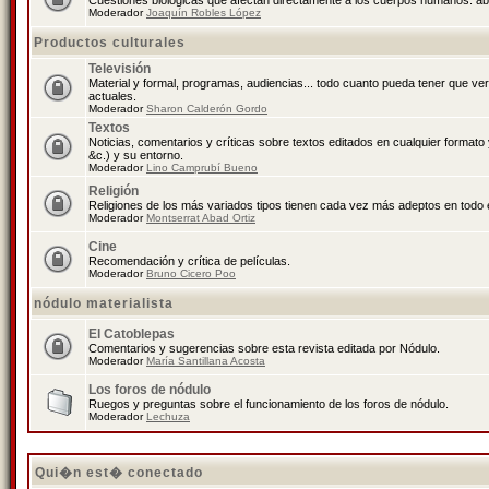
Cuestiones biológicas que afectan directamente a los cuerpos humanos: abo
Moderador
Joaquín Robles López
Productos culturales
Televisión
Material y formal, programas, audiencias... todo cuanto pueda tener que ve
actuales.
Moderador
Sharon Calderón Gordo
Textos
Noticias, comentarios y críticas sobre textos editados en cualquier formato y
&c.) y su entorno.
Moderador
Lino Camprubí Bueno
Religión
Religiones de los más variados tipos tienen cada vez más adeptos en todo 
Moderador
Montserrat Abad Ortiz
Cine
Recomendación y crítica de películas.
Moderador
Bruno Cicero Poo
nódulo materialista
El Catoblepas
Comentarios y sugerencias sobre esta revista editada por Nódulo.
Moderador
María Santillana Acosta
Los foros de nódulo
Ruegos y preguntas sobre el funcionamiento de los foros de nódulo.
Moderador
Lechuza
Qui�n est� conectado