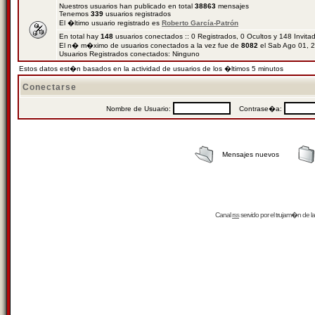
Nuestros usuarios han publicado en total
38863
mensajes
Tenemos
339
usuarios registrados
El �ltimo usuario registrado es
Roberto García-Patrón
En total hay
148
usuarios conectados :: 0 Registrados, 0 Ocultos y 148 Invit
El n� m�ximo de usuarios conectados a la vez fue de
8082
el Sab Ago 01, 
Usuarios Registrados conectados: Ninguno
Estos datos est�n basados en la actividad de usuarios de los �ltimos 5 minutos
Conectarse
Nombre de Usuario:
Contrase�a:
Mensajes nuevos
Canal
rss
servido por el
trujam�n
de la