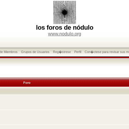
los foros de nódulo
www.nodulo.org
 de Miembros
Grupos de Usuarios
Reg�strese
Perfil
Con�ctese para revisar sus m
Foro