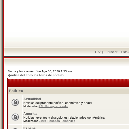
F.A.Q.
Buscar
Lista
Fecha y hora actual: Jue Ago 06, 2026 1:53 am
�ndice del Foro los foros de nódulo
Política
Actualidad
Noticias del presente político, económico y social.
Moderador
J.M. Rodríguez Pardo
América
Noticias, eventos y discusiones relacionados con América.
Moderador
Eliseo Rabadán Fernández
España