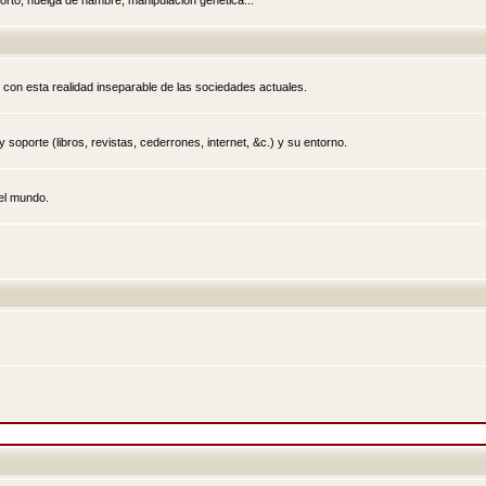
rto, huelga de hambre, manipulación genética...
 con esta realidad inseparable de las sociedades actuales.
 soporte (libros, revistas, cederrones, internet, &c.) y su entorno.
el mundo.