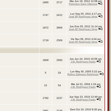
Mar Jun 19, 2012 12:08 pm
1885
3717
Francisco Sanz Vilanova
Lun Sep 05, 2011 4:17 pm
1747
2412
José Mª Rodríguez Vega
Jue Ene 05, 2012 11:14 pm
1872
3956
José Mª Rodríguez Vega
Vie Nov 09, 2012 4:04 pm
1719
2506
José Mª Rodríguez Vega
Jue Jun 24, 2010 10:09 am
1809
2583
J.M. Rodríguez Pardo
Lun May 30, 2005 5:22 pm
5
33
Rufino Salguero Rodríguez
Mie Jul 21, 2004 1:24 pm
15
54
J.M. Rodríguez Pardo
Jue Sep 23, 2010 12:49 pm
1782
2237
J.M. Rodríguez Pardo
Dom Oct 10, 2010 8:30 pm
1681
2130