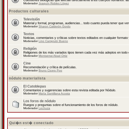
Cuestiones biológicas que afectan directamente a los cuerpos humanos: abo
Moderador
Joaquín Robles López
Productos culturales
Televisión
Material y formal, programas, audiencias... todo cuanto pueda tener que ver
Moderador
Sharon Calderón Gordo
Textos
Noticias, comentarios y críticas sobre textos editados en cualquier formato y
Moderador
Lino Camprubí Bueno
Religión
Religiones de los más variados tipos tienen cada vez más adeptos en todo 
Moderador
Montserrat Abad Ortiz
Cine
Recomendación y crítica de películas.
Moderador
Bruno Cicero Poo
nódulo materialista
El Catoblepas
Comentarios y sugerencias sobre esta revista editada por Nódulo.
Moderador
María Santillana Acosta
Los foros de nódulo
Ruegos y preguntas sobre el funcionamiento de los foros de nódulo.
Moderador
Lechuza
Qui�n est� conectado