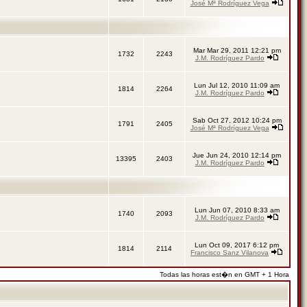
José Mª Rodríguez Vega
Mar Mar 29, 2011 12:21 pm
1732
2243
J.M. Rodríguez Pardo
Lun Jul 12, 2010 11:09 am
1814
2264
J.M. Rodríguez Pardo
Sab Oct 27, 2012 10:24 pm
1791
2405
José Mª Rodríguez Vega
Jue Jun 24, 2010 12:14 pm
13395
2403
J.M. Rodríguez Pardo
Lun Jun 07, 2010 8:33 am
1740
2093
J.M. Rodríguez Pardo
Lun Oct 09, 2017 6:12 pm
1814
2114
Francisco Sanz Vilanova
Todas las horas est�n en GMT + 1 Hora