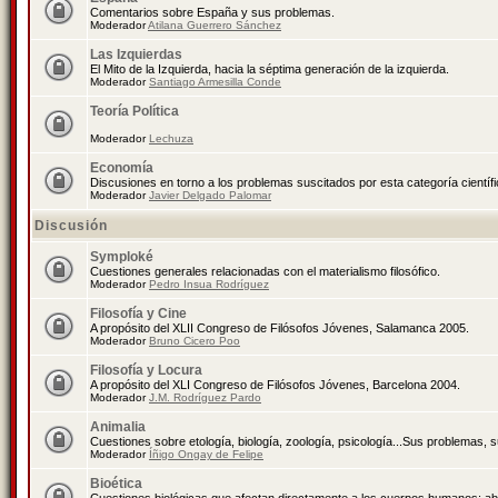
Comentarios sobre España y sus problemas.
Moderador
Atilana Guerrero Sánchez
Las Izquierdas
El Mito de la Izquierda, hacia la séptima generación de la izquierda.
Moderador
Santiago Armesilla Conde
Teoría Política
Moderador
Lechuza
Economía
Discusiones en torno a los problemas suscitados por esta categoría científ
Moderador
Javier Delgado Palomar
Discusión
Symploké
Cuestiones generales relacionadas con el materialismo filosófico.
Moderador
Pedro Insua Rodríguez
Filosofía y Cine
A propósito del XLII Congreso de Filósofos Jóvenes, Salamanca 2005.
Moderador
Bruno Cicero Poo
Filosofía y Locura
A propósito del XLI Congreso de Filósofos Jóvenes, Barcelona 2004.
Moderador
J.M. Rodríguez Pardo
Animalia
Cuestiones sobre etología, biología, zoología, psicología...Sus problemas, 
Moderador
Íñigo Ongay de Felipe
Bioética