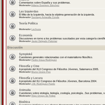
Comentarios sobre España y sus problemas.
Moderador
Atilana Guerrero Sánchez
Las Izquierdas
El Mito de la Izquierda, hacia la séptima generación de la izquierda.
Moderador
Santiago Armesilla Conde
Teoría Política
Moderador
Lechuza
Economía
Discusiones en torno a los problemas suscitados por esta categoría científ
Moderador
Javier Delgado Palomar
Discusión
Symploké
Cuestiones generales relacionadas con el materialismo filosófico.
Moderador
Pedro Insua Rodríguez
Filosofía y Cine
A propósito del XLII Congreso de Filósofos Jóvenes, Salamanca 2005.
Moderador
Bruno Cicero Poo
Filosofía y Locura
A propósito del XLI Congreso de Filósofos Jóvenes, Barcelona 2004.
Moderador
J.M. Rodríguez Pardo
Animalia
Cuestiones sobre etología, biología, zoología, psicología...Sus problemas, 
Moderador
Íñigo Ongay de Felipe
Bioética