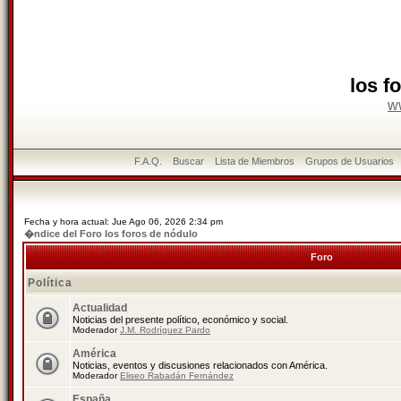
los f
w
F.A.Q.
Buscar
Lista de Miembros
Grupos de Usuarios
Fecha y hora actual: Jue Ago 06, 2026 2:34 pm
�ndice del Foro los foros de nódulo
Foro
Política
Actualidad
Noticias del presente político, económico y social.
Moderador
J.M. Rodríguez Pardo
América
Noticias, eventos y discusiones relacionados con América.
Moderador
Eliseo Rabadán Fernández
España