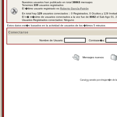
Nuestros usuarios han publicado en total
38863
mensajes
Tenemos
339
usuarios registrados
El �ltimo usuario registrado es
Roberto García-Patrón
En total hay
129
usuarios conectados :: 0 Registrados, 0 Ocultos y 129 Invit
El n� m�ximo de usuarios conectados a la vez fue de
8082
el Sab Ago 01, 
Usuarios Registrados conectados: Ninguno
Estos datos est�n basados en la actividad de usuarios de los �ltimos 5 minutos
Conectarse
Nombre de Usuario:
Contrase�a:
Mensajes nuevos
Canal
rss
servido por el
trujam�n
de la