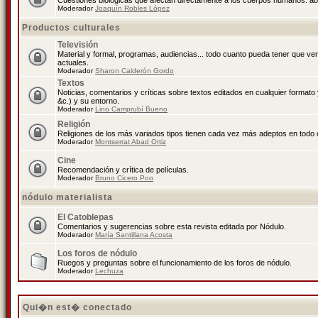
Cuestiones biológicas que afectan directamente a los cuerpos humanos: abo
Moderador
Joaquín Robles López
Productos culturales
Televisión
Material y formal, programas, audiencias... todo cuanto pueda tener que ve
actuales.
Moderador
Sharon Calderón Gordo
Textos
Noticias, comentarios y críticas sobre textos editados en cualquier formato y
&c.) y su entorno.
Moderador
Lino Camprubí Bueno
Religión
Religiones de los más variados tipos tienen cada vez más adeptos en todo 
Moderador
Montserrat Abad Ortiz
Cine
Recomendación y crítica de películas.
Moderador
Bruno Cicero Poo
nódulo materialista
El Catoblepas
Comentarios y sugerencias sobre esta revista editada por Nódulo.
Moderador
María Santillana Acosta
Los foros de nódulo
Ruegos y preguntas sobre el funcionamiento de los foros de nódulo.
Moderador
Lechuza
Qui�n est� conectado