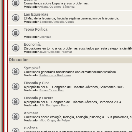
Comentarios sobre España y sus problemas.
Moderador
Atilana Guerrero Sánchez
Las Izquierdas
El Mito de la Izquierda, hacia la séptima generación de la izquierda.
Moderador
Santiago Armesilla Conde
Teoría Política
Moderador
Lechuza
Economía
Discusiones en torno a los problemas suscitados por esta categoría científ
Moderador
Javier Delgado Palomar
Discusión
Symploké
Cuestiones generales relacionadas con el materialismo filosófico.
Moderador
Pedro Insua Rodríguez
Filosofía y Cine
A propósito del XLII Congreso de Filósofos Jóvenes, Salamanca 2005.
Moderador
Bruno Cicero Poo
Filosofía y Locura
A propósito del XLI Congreso de Filósofos Jóvenes, Barcelona 2004.
Moderador
J.M. Rodríguez Pardo
Animalia
Cuestiones sobre etología, biología, zoología, psicología...Sus problemas, 
Moderador
Íñigo Ongay de Felipe
Bioética