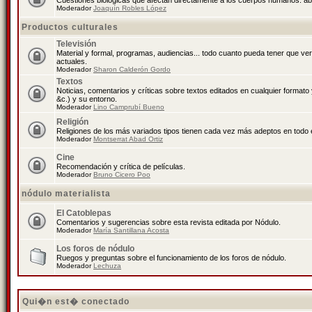
Cuestiones biológicas que afectan directamente a los cuerpos humanos: abo
Moderador
Joaquín Robles López
Productos culturales
Televisión
Material y formal, programas, audiencias... todo cuanto pueda tener que ve
actuales.
Moderador
Sharon Calderón Gordo
Textos
Noticias, comentarios y críticas sobre textos editados en cualquier formato y
&c.) y su entorno.
Moderador
Lino Camprubí Bueno
Religión
Religiones de los más variados tipos tienen cada vez más adeptos en todo 
Moderador
Montserrat Abad Ortiz
Cine
Recomendación y crítica de películas.
Moderador
Bruno Cicero Poo
nódulo materialista
El Catoblepas
Comentarios y sugerencias sobre esta revista editada por Nódulo.
Moderador
María Santillana Acosta
Los foros de nódulo
Ruegos y preguntas sobre el funcionamiento de los foros de nódulo.
Moderador
Lechuza
Qui�n est� conectado