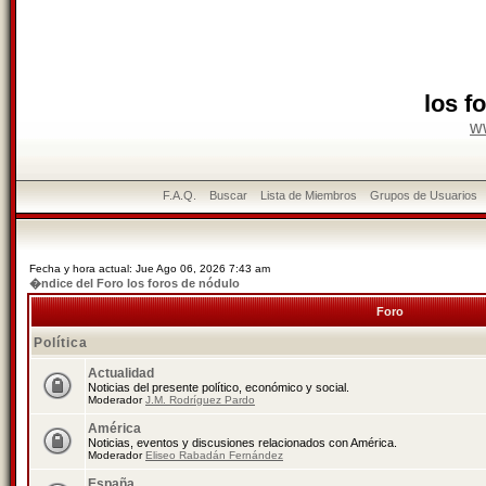
los f
w
F.A.Q.
Buscar
Lista de Miembros
Grupos de Usuarios
Fecha y hora actual: Jue Ago 06, 2026 7:43 am
�ndice del Foro los foros de nódulo
Foro
Política
Actualidad
Noticias del presente político, económico y social.
Moderador
J.M. Rodríguez Pardo
América
Noticias, eventos y discusiones relacionados con América.
Moderador
Eliseo Rabadán Fernández
España