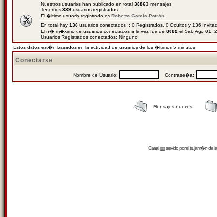
Nuestros usuarios han publicado en total
38863
mensajes
Tenemos
339
usuarios registrados
El �ltimo usuario registrado es
Roberto García-Patrón
En total hay
136
usuarios conectados :: 0 Registrados, 0 Ocultos y 136 Invit
El n� m�ximo de usuarios conectados a la vez fue de
8082
el Sab Ago 01, 
Usuarios Registrados conectados: Ninguno
Estos datos est�n basados en la actividad de usuarios de los �ltimos 5 minutos
Conectarse
Nombre de Usuario:
Contrase�a:
Mensajes nuevos
Canal
rss
servido por el
trujam�n
de la