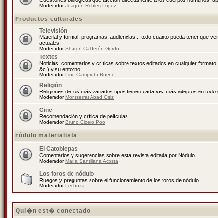
Cuestiones biológicas que afectan directamente a los cuerpos humanos: abo
Moderador
Joaquín Robles López
Productos culturales
Televisión
Material y formal, programas, audiencias... todo cuanto pueda tener que ve
actuales.
Moderador
Sharon Calderón Gordo
Textos
Noticias, comentarios y críticas sobre textos editados en cualquier formato y
&c.) y su entorno.
Moderador
Lino Camprubí Bueno
Religión
Religiones de los más variados tipos tienen cada vez más adeptos en todo 
Moderador
Montserrat Abad Ortiz
Cine
Recomendación y crítica de películas.
Moderador
Bruno Cicero Poo
nódulo materialista
El Catoblepas
Comentarios y sugerencias sobre esta revista editada por Nódulo.
Moderador
María Santillana Acosta
Los foros de nódulo
Ruegos y preguntas sobre el funcionamiento de los foros de nódulo.
Moderador
Lechuza
Qui�n est� conectado