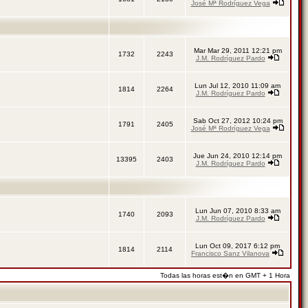
José Mª Rodríguez Vega
Mar Mar 29, 2011 12:21 pm
1732
2243
J.M. Rodríguez Pardo
Lun Jul 12, 2010 11:09 am
1814
2264
J.M. Rodríguez Pardo
Sab Oct 27, 2012 10:24 pm
1791
2405
José Mª Rodríguez Vega
Jue Jun 24, 2010 12:14 pm
13395
2403
J.M. Rodríguez Pardo
Lun Jun 07, 2010 8:33 am
1740
2093
J.M. Rodríguez Pardo
Lun Oct 09, 2017 6:12 pm
1814
2114
Francisco Sanz Vilanova
Todas las horas est�n en GMT + 1 Hora