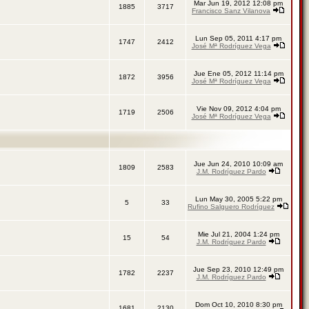
Mar Jun 19, 2012 12:08 pm
1885
3717
Francisco Sanz Vilanova
Lun Sep 05, 2011 4:17 pm
1747
2412
José Mª Rodríguez Vega
Jue Ene 05, 2012 11:14 pm
1872
3956
José Mª Rodríguez Vega
Vie Nov 09, 2012 4:04 pm
1719
2506
José Mª Rodríguez Vega
Jue Jun 24, 2010 10:09 am
1809
2583
J.M. Rodríguez Pardo
Lun May 30, 2005 5:22 pm
5
33
Rufino Salguero Rodríguez
Mie Jul 21, 2004 1:24 pm
15
54
J.M. Rodríguez Pardo
Jue Sep 23, 2010 12:49 pm
1782
2237
J.M. Rodríguez Pardo
Dom Oct 10, 2010 8:30 pm
1681
2130