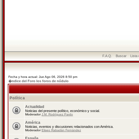
F.A.Q.
Buscar
Lista
Fecha y hora actual: Jue Ago 06, 2026 8:50 pm
�ndice del Foro los foros de nódulo
Política
Actualidad
Noticias del presente político, económico y social.
Moderador
J.M. Rodríguez Pardo
América
Noticias, eventos y discusiones relacionados con América.
Moderador
Eliseo Rabadán Fernández
España