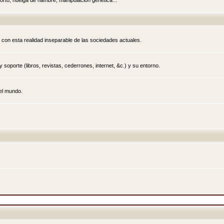
rto, huelga de hambre, manipulación genética...
 con esta realidad inseparable de las sociedades actuales.
 soporte (libros, revistas, cederrones, internet, &c.) y su entorno.
el mundo.