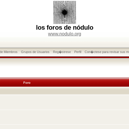
los foros de nódulo
www.nodulo.org
 de Miembros
Grupos de Usuarios
Reg�strese
Perfil
Con�ctese para revisar sus m
Foro