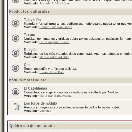
Cuestiones biológicas que afectan directamente a los cuerpos humanos: abo
Moderador
Joaquín Robles López
Productos culturales
Televisión
Material y formal, programas, audiencias... todo cuanto pueda tener que ver
Moderador
Sharon Calderón Gordo
Textos
Noticias, comentarios y críticas sobre textos editados en cualquier formato y
Moderador
Lino Camprubí Bueno
Religión
Religiones de los más variados tipos tienen cada vez más adeptos en todo 
Moderador
Montserrat Abad Ortiz
Cine
Recomendación y crítica de películas.
Moderador
Bruno Cicero Poo
nódulo materialista
El Catoblepas
Comentarios y sugerencias sobre esta revista editada por Nódulo.
Moderador
María Santillana Acosta
Los foros de nódulo
Ruegos y preguntas sobre el funcionamiento de los foros de nódulo.
Moderador
Lechuza
Qui�n est� conectado