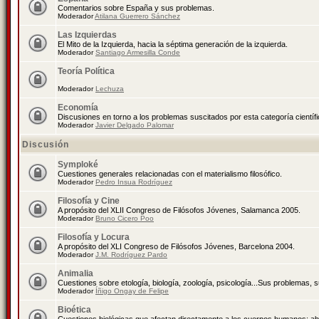
Comentarios sobre España y sus problemas.
Moderador
Atilana Guerrero Sánchez
Las Izquierdas
El Mito de la Izquierda, hacia la séptima generación de la izquierda.
Moderador
Santiago Armesilla Conde
Teoría Política
Moderador
Lechuza
Economía
Discusiones en torno a los problemas suscitados por esta categoría científ
Moderador
Javier Delgado Palomar
Discusión
Symploké
Cuestiones generales relacionadas con el materialismo filosófico.
Moderador
Pedro Insua Rodríguez
Filosofía y Cine
A propósito del XLII Congreso de Filósofos Jóvenes, Salamanca 2005.
Moderador
Bruno Cicero Poo
Filosofía y Locura
A propósito del XLI Congreso de Filósofos Jóvenes, Barcelona 2004.
Moderador
J.M. Rodríguez Pardo
Animalia
Cuestiones sobre etología, biología, zoología, psicología...Sus problemas, 
Moderador
Íñigo Ongay de Felipe
Bioética