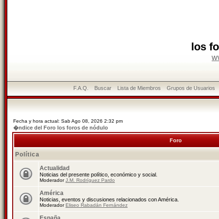
los f
w
F.A.Q.
Buscar
Lista de Miembros
Grupos de Usuarios
Fecha y hora actual: Sab Ago 08, 2026 2:32 pm
�ndice del Foro los foros de nódulo
Foro
Política
Actualidad
Noticias del presente político, económico y social.
Moderador
J.M. Rodríguez Pardo
América
Noticias, eventos y discusiones relacionados con América.
Moderador
Eliseo Rabadán Fernández
España