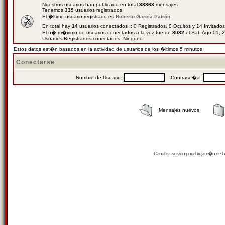
Nuestros usuarios han publicado en total
38863
mensajes
Tenemos
339
usuarios registrados
El �ltimo usuario registrado es
Roberto García-Patrón
En total hay
14
usuarios conectados :: 0 Registrados, 0 Ocultos y 14 Invitado
El n� m�ximo de usuarios conectados a la vez fue de
8082
el Sab Ago 01, 
Usuarios Registrados conectados: Ninguno
Estos datos est�n basados en la actividad de usuarios de los �ltimos 5 minutos
Conectarse
Nombre de Usuario:
Contrase�a:
Mensajes nuevos
Canal
rss
servido por el
trujam�n
de la