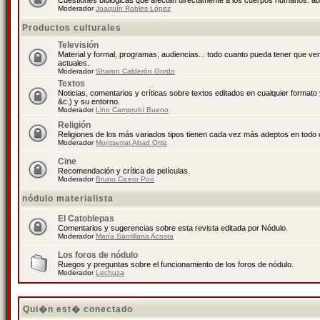
Cuestiones biológicas que afectan directamente a los cuerpos humanos: abo
Moderador
Joaquín Robles López
Productos culturales
Televisión
Material y formal, programas, audiencias... todo cuanto pueda tener que ve
actuales.
Moderador
Sharon Calderón Gordo
Textos
Noticias, comentarios y críticas sobre textos editados en cualquier formato y
&c.) y su entorno.
Moderador
Lino Camprubí Bueno
Religión
Religiones de los más variados tipos tienen cada vez más adeptos en todo 
Moderador
Montserrat Abad Ortiz
Cine
Recomendación y crítica de películas.
Moderador
Bruno Cicero Poo
nódulo materialista
El Catoblepas
Comentarios y sugerencias sobre esta revista editada por Nódulo.
Moderador
María Santillana Acosta
Los foros de nódulo
Ruegos y preguntas sobre el funcionamiento de los foros de nódulo.
Moderador
Lechuza
Qui�n est� conectado