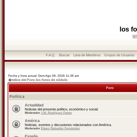
los f
w
F.A.Q.
Buscar
Lista de Miembros
Grupos de Usuarios
Fecha y hora actual: Dom Ago 09, 2026 11:36 am
�ndice del Foro los foros de nódulo
Foro
Política
Actualidad
Noticias del presente político, económico y social.
Moderador
J.M. Rodríguez Pardo
América
Noticias, eventos y discusiones relacionados con América.
Moderador
Eliseo Rabadán Fernández
España