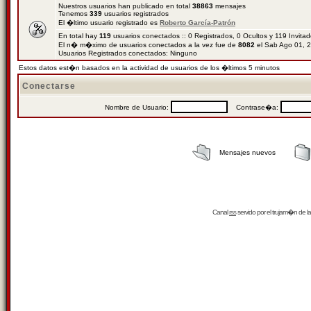
Nuestros usuarios han publicado en total
38863
mensajes
Tenemos
339
usuarios registrados
El �ltimo usuario registrado es
Roberto García-Patrón
En total hay
119
usuarios conectados :: 0 Registrados, 0 Ocultos y 119 Invita
El n� m�ximo de usuarios conectados a la vez fue de
8082
el Sab Ago 01, 
Usuarios Registrados conectados: Ninguno
Estos datos est�n basados en la actividad de usuarios de los �ltimos 5 minutos
Conectarse
Nombre de Usuario:
Contrase�a:
Mensajes nuevos
Canal
rss
servido por el
trujam�n
de la