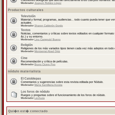
Cuestiones biológicas que afectan directamente a los cuerpos humanos: abo
Moderador
Joaquín Robles López
Productos culturales
Televisión
Material y formal, programas, audiencias... todo cuanto pueda tener que ve
actuales.
Moderador
Sharon Calderón Gordo
Textos
Noticias, comentarios y críticas sobre textos editados en cualquier formato y
&c.) y su entorno.
Moderador
Lino Camprubí Bueno
Religión
Religiones de los más variados tipos tienen cada vez más adeptos en todo 
Moderador
Montserrat Abad Ortiz
Cine
Recomendación y crítica de películas.
Moderador
Bruno Cicero Poo
nódulo materialista
El Catoblepas
Comentarios y sugerencias sobre esta revista editada por Nódulo.
Moderador
María Santillana Acosta
Los foros de nódulo
Ruegos y preguntas sobre el funcionamiento de los foros de nódulo.
Moderador
Lechuza
Qui�n est� conectado