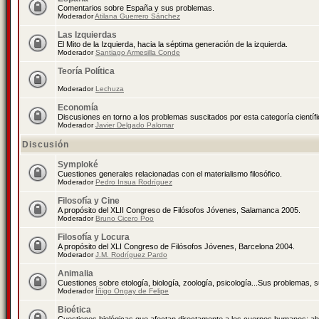
Comentarios sobre España y sus problemas.
Moderador
Atilana Guerrero Sánchez
Las Izquierdas
El Mito de la Izquierda, hacia la séptima generación de la izquierda.
Moderador
Santiago Armesilla Conde
Teoría Política
Moderador
Lechuza
Economía
Discusiones en torno a los problemas suscitados por esta categoría científ
Moderador
Javier Delgado Palomar
Discusión
Symploké
Cuestiones generales relacionadas con el materialismo filosófico.
Moderador
Pedro Insua Rodríguez
Filosofía y Cine
A propósito del XLII Congreso de Filósofos Jóvenes, Salamanca 2005.
Moderador
Bruno Cicero Poo
Filosofía y Locura
A propósito del XLI Congreso de Filósofos Jóvenes, Barcelona 2004.
Moderador
J.M. Rodríguez Pardo
Animalia
Cuestiones sobre etología, biología, zoología, psicología...Sus problemas, 
Moderador
Íñigo Ongay de Felipe
Bioética