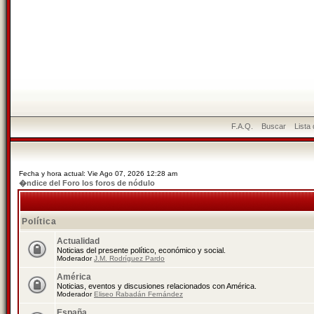
F.A.Q.
Buscar
Lista
Fecha y hora actual: Vie Ago 07, 2026 12:28 am
�ndice del Foro los foros de nódulo
Política
Actualidad
Noticias del presente político, económico y social.
Moderador
J.M. Rodríguez Pardo
América
Noticias, eventos y discusiones relacionados con América.
Moderador
Eliseo Rabadán Fernández
España