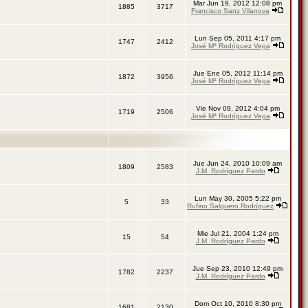
Mar Jun 19, 2012 12:08 pm
1885
3717
Francisco Sanz Vilanova
Lun Sep 05, 2011 4:17 pm
1747
2412
José Mª Rodríguez Vega
Jue Ene 05, 2012 11:14 pm
1872
3956
José Mª Rodríguez Vega
Vie Nov 09, 2012 4:04 pm
1719
2506
José Mª Rodríguez Vega
Jue Jun 24, 2010 10:09 am
1809
2583
J.M. Rodríguez Pardo
Lun May 30, 2005 5:22 pm
5
33
Rufino Salguero Rodríguez
Mie Jul 21, 2004 1:24 pm
15
54
J.M. Rodríguez Pardo
Jue Sep 23, 2010 12:49 pm
1782
2237
J.M. Rodríguez Pardo
Dom Oct 10, 2010 8:30 pm
1681
2130