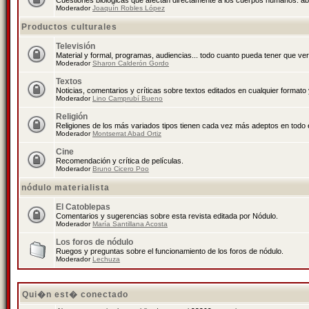
Cuestiones biológicas que afectan directamente a los cuerpos humanos: abo
Moderador
Joaquín Robles López
Productos culturales
Televisión
Material y formal, programas, audiencias... todo cuanto pueda tener que ver
Moderador
Sharon Calderón Gordo
Textos
Noticias, comentarios y críticas sobre textos editados en cualquier formato y
Moderador
Lino Camprubí Bueno
Religión
Religiones de los más variados tipos tienen cada vez más adeptos en todo 
Moderador
Montserrat Abad Ortiz
Cine
Recomendación y crítica de películas.
Moderador
Bruno Cicero Poo
nódulo materialista
El Catoblepas
Comentarios y sugerencias sobre esta revista editada por Nódulo.
Moderador
María Santillana Acosta
Los foros de nódulo
Ruegos y preguntas sobre el funcionamiento de los foros de nódulo.
Moderador
Lechuza
Qui�n est� conectado