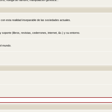
rto, huelga de hambre, manipulación genética...
 con esta realidad inseparable de las sociedades actuales.
 soporte (libros, revistas, cederrones, internet, &c.) y su entorno.
el mundo.