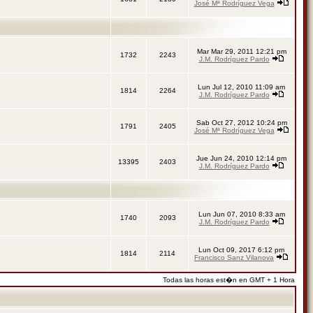
José Mª Rodríguez Vega
Mar Mar 29, 2011 12:21 pm
1732
2243
J.M. Rodríguez Pardo
Lun Jul 12, 2010 11:09 am
1814
2264
J.M. Rodríguez Pardo
Sab Oct 27, 2012 10:24 pm
1791
2405
José Mª Rodríguez Vega
Jue Jun 24, 2010 12:14 pm
13395
2403
J.M. Rodríguez Pardo
Lun Jun 07, 2010 8:33 am
1740
2093
J.M. Rodríguez Pardo
Lun Oct 09, 2017 6:12 pm
1814
2114
Francisco Sanz Vilanova
Todas las horas est�n en GMT + 1 Hora