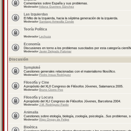
Comentarios sobre España y sus problemas.
Moderador
Atilana Guerrero Sánchez
Las Izquierdas
El Mito de la Izquierda, hacia la séptima generación de la izquierda.
Moderador
Santiago Armesilla Conde
Teoría Política
Moderador
Lechuza
Economía
Discusiones en torno a los problemas suscitados por esta categoría científ
Moderador
Javier Delgado Palomar
Discusión
Symploké
Cuestiones generales relacionadas con el materialismo filosófico.
Moderador
Pedro Insua Rodríguez
Filosofía y Cine
A propósito del XLII Congreso de Filósofos Jóvenes, Salamanca 2005.
Moderador
Bruno Cicero Poo
Filosofía y Locura
A propósito del XLI Congreso de Filósofos Jóvenes, Barcelona 2004.
Moderador
J.M. Rodríguez Pardo
Animalia
Cuestiones sobre etología, biología, zoología, psicología...Sus problemas, 
Moderador
Íñigo Ongay de Felipe
Bioética