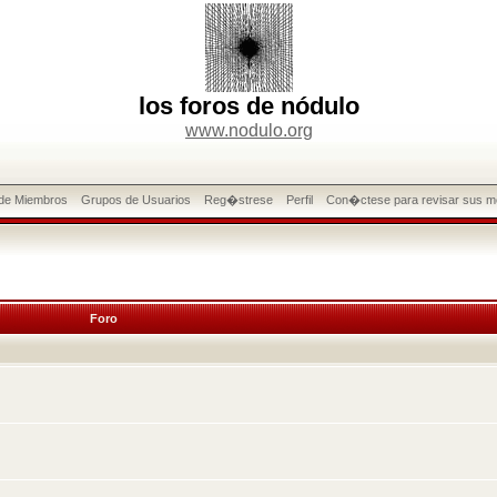
los foros de nódulo
www.nodulo.org
 de Miembros
Grupos de Usuarios
Reg�strese
Perfil
Con�ctese para revisar sus m
Foro