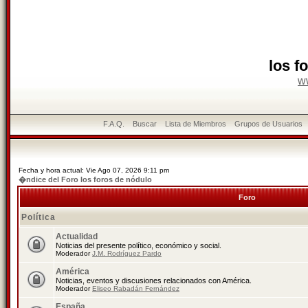
los f
w
F.A.Q.
Buscar
Lista de Miembros
Grupos de Usuarios
Fecha y hora actual: Vie Ago 07, 2026 9:11 pm
�ndice del Foro los foros de nódulo
Foro
Política
Actualidad
Noticias del presente político, económico y social.
Moderador
J.M. Rodríguez Pardo
América
Noticias, eventos y discusiones relacionados con América.
Moderador
Eliseo Rabadán Fernández
España