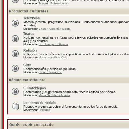
Cuestiones biológicas que afectan directamente a los cuerpos humanos: abo
Moderador
Joaquín Robles López
Productos culturales
Televisión
Material y formal, programas, audiencias... todo cuanto pueda tener que ve
actuales.
Moderador
Sharon Calderón Gordo
Textos
Noticias, comentarios y críticas sobre textos editados en cualquier formato y
&c.) y su entorno.
Moderador
Lino Camprubí Bueno
Religión
Religiones de los más variados tipos tienen cada vez más adeptos en todo 
Moderador
Montserrat Abad Ortiz
Cine
Recomendación y crítica de películas.
Moderador
Bruno Cicero Poo
nódulo materialista
El Catoblepas
Comentarios y sugerencias sobre esta revista editada por Nódulo.
Moderador
María Santillana Acosta
Los foros de nódulo
Ruegos y preguntas sobre el funcionamiento de los foros de nódulo.
Moderador
Lechuza
Qui�n est� conectado