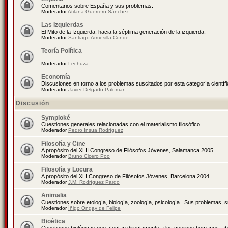
Comentarios sobre España y sus problemas.
Moderador
Atilana Guerrero Sánchez
Las Izquierdas
El Mito de la Izquierda, hacia la séptima generación de la izquierda.
Moderador
Santiago Armesilla Conde
Teoría Política
Moderador
Lechuza
Economía
Discusiones en torno a los problemas suscitados por esta categoría científ
Moderador
Javier Delgado Palomar
Discusión
Symploké
Cuestiones generales relacionadas con el materialismo filosófico.
Moderador
Pedro Insua Rodríguez
Filosofía y Cine
A propósito del XLII Congreso de Filósofos Jóvenes, Salamanca 2005.
Moderador
Bruno Cicero Poo
Filosofía y Locura
A propósito del XLI Congreso de Filósofos Jóvenes, Barcelona 2004.
Moderador
J.M. Rodríguez Pardo
Animalia
Cuestiones sobre etología, biología, zoología, psicología...Sus problemas, 
Moderador
Íñigo Ongay de Felipe
Bioética