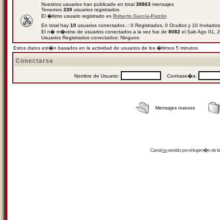
Nuestros usuarios han publicado en total
38863
mensajes
Tenemos
339
usuarios registrados
El �ltimo usuario registrado es
Roberto García-Patrón
En total hay
10
usuarios conectados :: 0 Registrados, 0 Ocultos y 10 Invitado
El n� m�ximo de usuarios conectados a la vez fue de
8082
el Sab Ago 01, 
Usuarios Registrados conectados: Ninguno
Estos datos est�n basados en la actividad de usuarios de los �ltimos 5 minutos
Conectarse
Nombre de Usuario:
Contrase�a:
Mensajes nuevos
Canal
rss
servido por el
trujam�n
de la