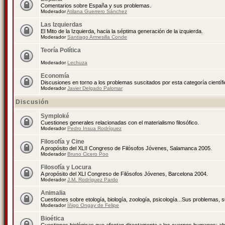
Comentarios sobre España y sus problemas.
Moderador
Atilana Guerrero Sánchez
Las Izquierdas
El Mito de la Izquierda, hacia la séptima generación de la izquierda.
Moderador
Santiago Armesilla Conde
Teoría Política
Moderador
Lechuza
Economía
Discusiones en torno a los problemas suscitados por esta categoría científ
Moderador
Javier Delgado Palomar
Discusión
Symploké
Cuestiones generales relacionadas con el materialismo filosófico.
Moderador
Pedro Insua Rodríguez
Filosofía y Cine
A propósito del XLII Congreso de Filósofos Jóvenes, Salamanca 2005.
Moderador
Bruno Cicero Poo
Filosofía y Locura
A propósito del XLI Congreso de Filósofos Jóvenes, Barcelona 2004.
Moderador
J.M. Rodríguez Pardo
Animalia
Cuestiones sobre etología, biología, zoología, psicología...Sus problemas, 
Moderador
Íñigo Ongay de Felipe
Bioética