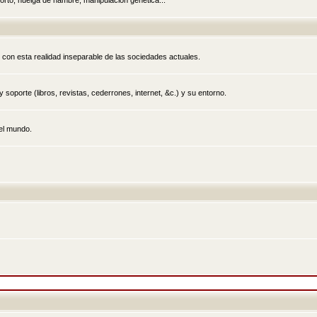
rto, huelga de hambre, manipulación genética...
 con esta realidad inseparable de las sociedades actuales.
 soporte (libros, revistas, cederrones, internet, &c.) y su entorno.
el mundo.