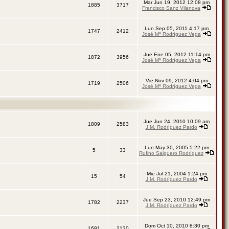
Mar Jun 19, 2012 12:08 pm
1885
3717
Francisco Sanz Vilanova
Lun Sep 05, 2011 4:17 pm
1747
2412
José Mª Rodríguez Vega
Jue Ene 05, 2012 11:14 pm
1872
3956
José Mª Rodríguez Vega
Vie Nov 09, 2012 4:04 pm
1719
2506
José Mª Rodríguez Vega
Jue Jun 24, 2010 10:09 am
1809
2583
J.M. Rodríguez Pardo
Lun May 30, 2005 5:22 pm
5
33
Rufino Salguero Rodríguez
Mie Jul 21, 2004 1:24 pm
15
54
J.M. Rodríguez Pardo
Jue Sep 23, 2010 12:49 pm
1782
2237
J.M. Rodríguez Pardo
Dom Oct 10, 2010 8:30 pm
1681
2130