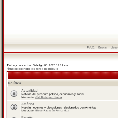
F.A.Q.
Buscar
Lista
Fecha y hora actual: Sab Ago 08, 2026 12:19 am
�ndice del Foro los foros de nódulo
Política
Actualidad
Noticias del presente político, económico y social.
Moderador
J.M. Rodríguez Pardo
América
Noticias, eventos y discusiones relacionados con América.
Moderador
Eliseo Rabadán Fernández
España