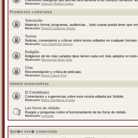
Cuestiones biológicas que afectan directamente a los cuerpos humanos: abo
Moderador
Joaquín Robles López
Productos culturales
Televisión
Material y formal, programas, audiencias... todo cuanto pueda tener que ver
Moderador
Sharon Calderón Gordo
Textos
Noticias, comentarios y críticas sobre textos editados en cualquier formato y
Moderador
Lino Camprubí Bueno
Religión
Religiones de los más variados tipos tienen cada vez más adeptos en todo 
Moderador
Montserrat Abad Ortiz
Cine
Recomendación y crítica de películas.
Moderador
Bruno Cicero Poo
nódulo materialista
El Catoblepas
Comentarios y sugerencias sobre esta revista editada por Nódulo.
Moderador
María Santillana Acosta
Los foros de nódulo
Ruegos y preguntas sobre el funcionamiento de los foros de nódulo.
Moderador
Lechuza
Qui�n est� conectado