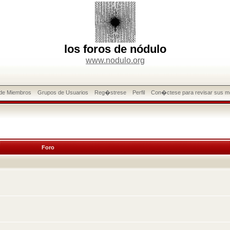
los foros de nódulo
www.nodulo.org
 de Miembros
Grupos de Usuarios
Reg�strese
Perfil
Con�ctese para revisar sus m
Foro