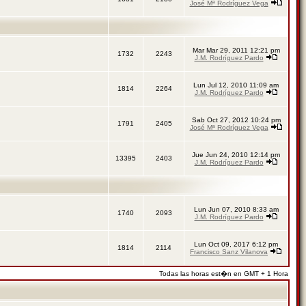
José Mª Rodríguez Vega
Mar Mar 29, 2011 12:21 pm
1732
2243
J.M. Rodríguez Pardo
Lun Jul 12, 2010 11:09 am
1814
2264
J.M. Rodríguez Pardo
Sab Oct 27, 2012 10:24 pm
1791
2405
José Mª Rodríguez Vega
Jue Jun 24, 2010 12:14 pm
13395
2403
J.M. Rodríguez Pardo
Lun Jun 07, 2010 8:33 am
1740
2093
J.M. Rodríguez Pardo
Lun Oct 09, 2017 6:12 pm
1814
2114
Francisco Sanz Vilanova
Todas las horas est�n en GMT + 1 Hora