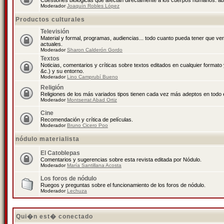
Cuestiones biológicas que afectan directamente a los cuerpos humanos: abo
Moderador
Joaquín Robles López
Productos culturales
Televisión
Material y formal, programas, audiencias... todo cuanto pueda tener que ve
actuales.
Moderador
Sharon Calderón Gordo
Textos
Noticias, comentarios y críticas sobre textos editados en cualquier formato y
&c.) y su entorno.
Moderador
Lino Camprubí Bueno
Religión
Religiones de los más variados tipos tienen cada vez más adeptos en todo 
Moderador
Montserrat Abad Ortiz
Cine
Recomendación y crítica de películas.
Moderador
Bruno Cicero Poo
nódulo materialista
El Catoblepas
Comentarios y sugerencias sobre esta revista editada por Nódulo.
Moderador
María Santillana Acosta
Los foros de nódulo
Ruegos y preguntas sobre el funcionamiento de los foros de nódulo.
Moderador
Lechuza
Qui�n est� conectado