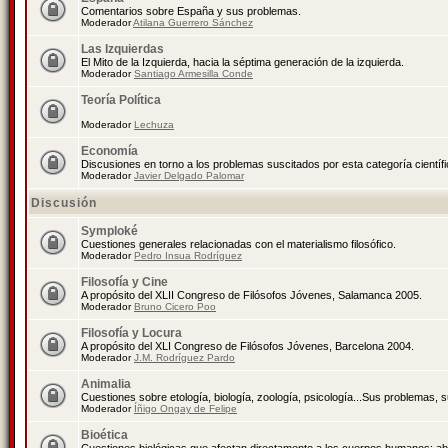
Comentarios sobre España y sus problemas.
Moderador
Atilana Guerrero Sánchez
Las Izquierdas
El Mito de la Izquierda, hacia la séptima generación de la izquierda.
Moderador
Santiago Armesilla Conde
Teoría Política
Moderador
Lechuza
Economía
Discusiones en torno a los problemas suscitados por esta categoría científ
Moderador
Javier Delgado Palomar
Discusión
Symploké
Cuestiones generales relacionadas con el materialismo filosófico.
Moderador
Pedro Insua Rodríguez
Filosofía y Cine
A propósito del XLII Congreso de Filósofos Jóvenes, Salamanca 2005.
Moderador
Bruno Cicero Poo
Filosofía y Locura
A propósito del XLI Congreso de Filósofos Jóvenes, Barcelona 2004.
Moderador
J.M. Rodríguez Pardo
Animalia
Cuestiones sobre etología, biología, zoología, psicología...Sus problemas, 
Moderador
Íñigo Ongay de Felipe
Bioética