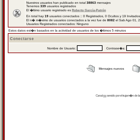
Nuestros usuarios han publicado en total
38863
mensajes
Tenemos
339
usuarios registrados
El �ltimo usuario registrado es
Roberto García-Patrón
En total hay
19
usuarios conectados :: 0 Registrados, 0 Ocultos y 19 Invitado
El n� m�ximo de usuarios conectados a la vez fue de
8082
el Sab Ago 01, 
Usuarios Registrados conectados: Ninguno
Estos datos est�n basados en la actividad de usuarios de los �ltimos 5 minutos
Conectarse
Nombre de Usuario:
Contrase�a:
Mensajes nuevos
Canal
rss
servido por el
trujam�n
de la