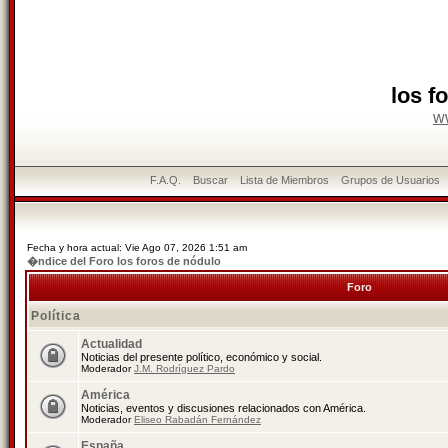
los f
w
F.A.Q.
Buscar
Lista de Miembros
Grupos de Usuarios
Fecha y hora actual: Vie Ago 07, 2026 1:51 am
�ndice del Foro los foros de nódulo
Foro
Política
Actualidad
Noticias del presente político, económico y social.
Moderador
J.M. Rodríguez Pardo
América
Noticias, eventos y discusiones relacionados con América.
Moderador
Eliseo Rabadán Fernández
España