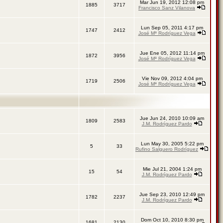
Mar Jun 19, 2012 12:08 pm
1885
3717
Francisco Sanz Vilanova
Lun Sep 05, 2011 4:17 pm
1747
2412
José Mª Rodríguez Vega
Jue Ene 05, 2012 11:14 pm
1872
3956
José Mª Rodríguez Vega
Vie Nov 09, 2012 4:04 pm
1719
2506
José Mª Rodríguez Vega
Jue Jun 24, 2010 10:09 am
1809
2583
J.M. Rodríguez Pardo
Lun May 30, 2005 5:22 pm
5
33
Rufino Salguero Rodríguez
Mie Jul 21, 2004 1:24 pm
15
54
J.M. Rodríguez Pardo
Jue Sep 23, 2010 12:49 pm
1782
2237
J.M. Rodríguez Pardo
Dom Oct 10, 2010 8:30 pm
1681
2130