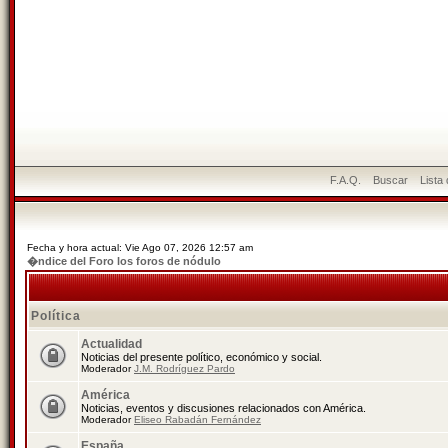
F.A.Q.
Buscar
Lista
Fecha y hora actual: Vie Ago 07, 2026 12:57 am
�ndice del Foro los foros de nódulo
Política
Actualidad
Noticias del presente político, económico y social.
Moderador
J.M. Rodríguez Pardo
América
Noticias, eventos y discusiones relacionados con América.
Moderador
Eliseo Rabadán Fernández
España