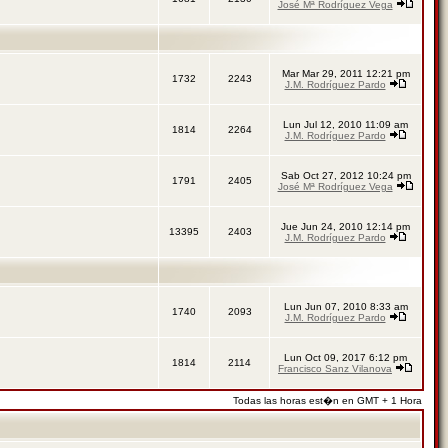
José Mª Rodríguez Vega
Mar Mar 29, 2011 12:21 pm
1732
2243
J.M. Rodríguez Pardo
Lun Jul 12, 2010 11:09 am
1814
2264
J.M. Rodríguez Pardo
Sab Oct 27, 2012 10:24 pm
1791
2405
José Mª Rodríguez Vega
Jue Jun 24, 2010 12:14 pm
13395
2403
J.M. Rodríguez Pardo
Lun Jun 07, 2010 8:33 am
1740
2093
J.M. Rodríguez Pardo
Lun Oct 09, 2017 6:12 pm
1814
2114
Francisco Sanz Vilanova
Todas las horas est�n en GMT + 1 Hora