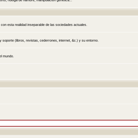
rto, huelga de hambre, manipulación genética...
 con esta realidad inseparable de las sociedades actuales.
 soporte (libros, revistas, cederrones, internet, &c.) y su entorno.
el mundo.