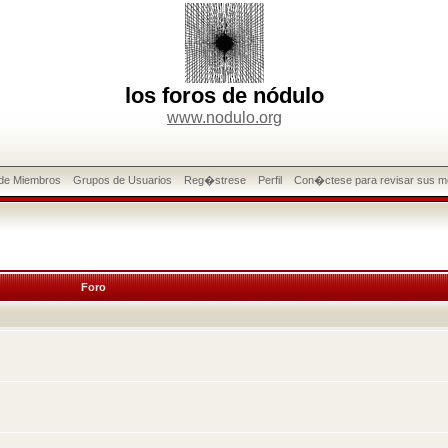
los foros de nódulo
www.nodulo.org
 de Miembros
Grupos de Usuarios
Reg�strese
Perfil
Con�ctese para revisar sus m
Foro