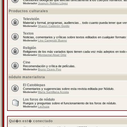
Cuestiones biológicas que afectan directamente a los cuerpos humanos: abo
Moderador
Joaquín Robles López
Productos culturales
Televisión
Material y formal, programas, audiencias... todo cuanto pueda tener que ver
Moderador
Sharon Calderón Gordo
Textos
Noticias, comentarios y críticas sobre textos editados en cualquier formato y
Moderador
Lino Camprubí Bueno
Religión
Religiones de los más variados tipos tienen cada vez más adeptos en todo 
Moderador
Montserrat Abad Ortiz
Cine
Recomendación y crítica de películas.
Moderador
Bruno Cicero Poo
nódulo materialista
El Catoblepas
Comentarios y sugerencias sobre esta revista editada por Nódulo.
Moderador
María Santillana Acosta
Los foros de nódulo
Ruegos y preguntas sobre el funcionamiento de los foros de nódulo.
Moderador
Lechuza
Qui�n est� conectado