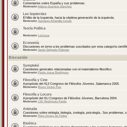
Comentarios sobre España y sus problemas.
Moderador
Atilana Guerrero Sánchez
Las Izquierdas
El Mito de la Izquierda, hacia la séptima generación de la izquierda.
Moderador
Santiago Armesilla Conde
Teoría Política
Moderador
Lechuza
Economía
Discusiones en torno a los problemas suscitados por esta categoría científ
Moderador
Javier Delgado Palomar
Discusión
Symploké
Cuestiones generales relacionadas con el materialismo filosófico.
Moderador
Pedro Insua Rodríguez
Filosofía y Cine
A propósito del XLII Congreso de Filósofos Jóvenes, Salamanca 2005.
Moderador
Bruno Cicero Poo
Filosofía y Locura
A propósito del XLI Congreso de Filósofos Jóvenes, Barcelona 2004.
Moderador
J.M. Rodríguez Pardo
Animalia
Cuestiones sobre etología, biología, zoología, psicología...Sus problemas, 
Moderador
Íñigo Ongay de Felipe
Bioética