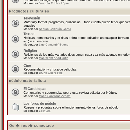
Cuestiones biológicas que afectan directamente a los cuerpos humanos: abo
Moderador
Joaquín Robles López
Productos culturales
Televisión
Material y formal, programas, audiencias... todo cuanto pueda tener que ve
actuales.
Moderador
Sharon Calderón Gordo
Textos
Noticias, comentarios y críticas sobre textos editados en cualquier formato y
&c.) y su entorno.
Moderador
Lino Camprubí Bueno
Religión
Religiones de los más variados tipos tienen cada vez más adeptos en todo 
Moderador
Montserrat Abad Ortiz
Cine
Recomendación y crítica de películas.
Moderador
Bruno Cicero Poo
nódulo materialista
El Catoblepas
Comentarios y sugerencias sobre esta revista editada por Nódulo.
Moderador
María Santillana Acosta
Los foros de nódulo
Ruegos y preguntas sobre el funcionamiento de los foros de nódulo.
Moderador
Lechuza
Qui�n est� conectado