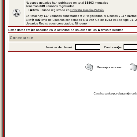
Nuestros usuarios han publicado en total
38863
mensajes
Tenemos
339
usuarios registrados
El �ltimo usuario registrado es
Roberto García-Patrón
En total hay
117
usuarios conectados :: 0 Registrados, 0 Ocultos y 117 Invita
El n� m�ximo de usuarios conectados a la vez fue de
8082
el Sab Ago 01, 
Usuarios Registrados conectados: Ninguno
Estos datos est�n basados en la actividad de usuarios de los �ltimos 5 minutos
Conectarse
Nombre de Usuario:
Contrase�a:
Mensajes nuevos
Canal
rss
servido por el
trujam�n
de la