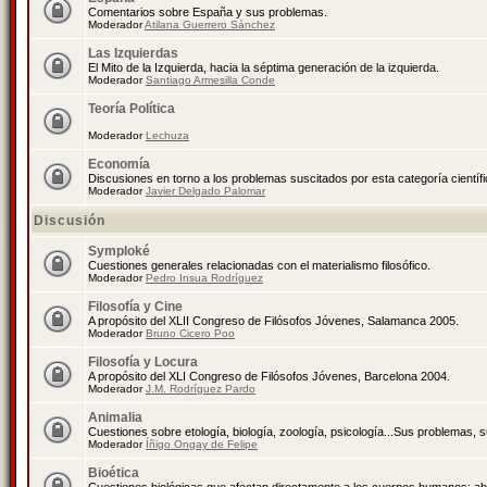
Comentarios sobre España y sus problemas.
Moderador
Atilana Guerrero Sánchez
Las Izquierdas
El Mito de la Izquierda, hacia la séptima generación de la izquierda.
Moderador
Santiago Armesilla Conde
Teoría Política
Moderador
Lechuza
Economía
Discusiones en torno a los problemas suscitados por esta categoría científ
Moderador
Javier Delgado Palomar
Discusión
Symploké
Cuestiones generales relacionadas con el materialismo filosófico.
Moderador
Pedro Insua Rodríguez
Filosofía y Cine
A propósito del XLII Congreso de Filósofos Jóvenes, Salamanca 2005.
Moderador
Bruno Cicero Poo
Filosofía y Locura
A propósito del XLI Congreso de Filósofos Jóvenes, Barcelona 2004.
Moderador
J.M. Rodríguez Pardo
Animalia
Cuestiones sobre etología, biología, zoología, psicología...Sus problemas, 
Moderador
Íñigo Ongay de Felipe
Bioética