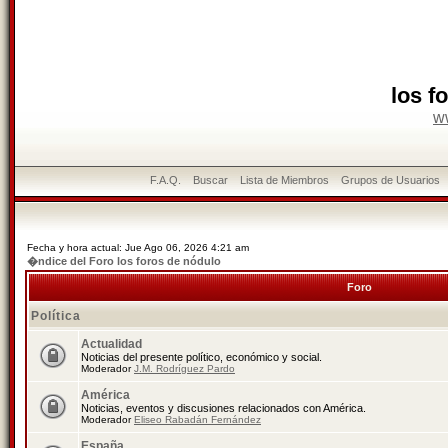
los f
w
F.A.Q.
Buscar
Lista de Miembros
Grupos de Usuarios
Fecha y hora actual: Jue Ago 06, 2026 4:21 am
�ndice del Foro los foros de nódulo
Foro
Política
Actualidad
Noticias del presente político, económico y social.
Moderador
J.M. Rodríguez Pardo
América
Noticias, eventos y discusiones relacionados con América.
Moderador
Eliseo Rabadán Fernández
España