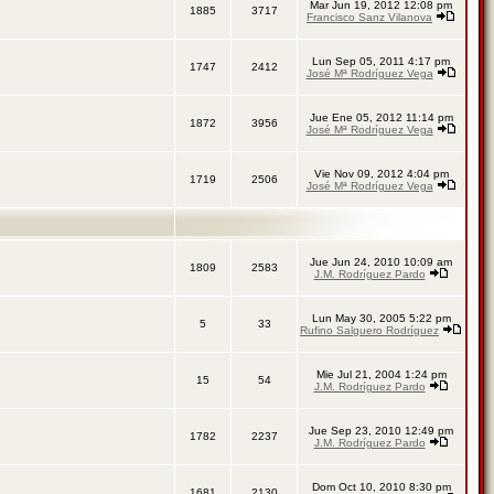
Mar Jun 19, 2012 12:08 pm
1885
3717
Francisco Sanz Vilanova
Lun Sep 05, 2011 4:17 pm
1747
2412
José Mª Rodríguez Vega
Jue Ene 05, 2012 11:14 pm
1872
3956
José Mª Rodríguez Vega
Vie Nov 09, 2012 4:04 pm
1719
2506
José Mª Rodríguez Vega
Jue Jun 24, 2010 10:09 am
1809
2583
J.M. Rodríguez Pardo
Lun May 30, 2005 5:22 pm
5
33
Rufino Salguero Rodríguez
Mie Jul 21, 2004 1:24 pm
15
54
J.M. Rodríguez Pardo
Jue Sep 23, 2010 12:49 pm
1782
2237
J.M. Rodríguez Pardo
Dom Oct 10, 2010 8:30 pm
1681
2130