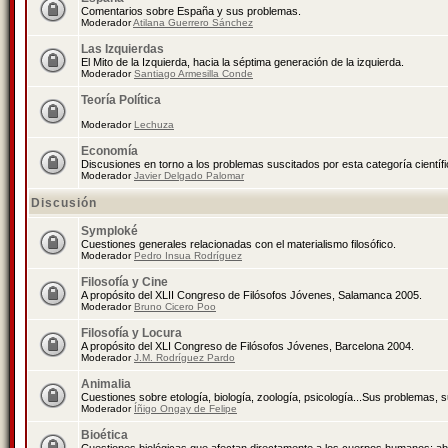
Comentarios sobre España y sus problemas.
Moderador
Atilana Guerrero Sánchez
Las Izquierdas
El Mito de la Izquierda, hacia la séptima generación de la izquierda.
Moderador
Santiago Armesilla Conde
Teoría Política
Moderador
Lechuza
Economía
Discusiones en torno a los problemas suscitados por esta categoría científ
Moderador
Javier Delgado Palomar
Discusión
Symploké
Cuestiones generales relacionadas con el materialismo filosófico.
Moderador
Pedro Insua Rodríguez
Filosofía y Cine
A propósito del XLII Congreso de Filósofos Jóvenes, Salamanca 2005.
Moderador
Bruno Cicero Poo
Filosofía y Locura
A propósito del XLI Congreso de Filósofos Jóvenes, Barcelona 2004.
Moderador
J.M. Rodríguez Pardo
Animalia
Cuestiones sobre etología, biología, zoología, psicología...Sus problemas, 
Moderador
Íñigo Ongay de Felipe
Bioética