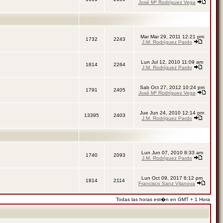
José Mª Rodríguez Vega
Mar Mar 29, 2011 12:21 pm
1732
2243
J.M. Rodríguez Pardo
Lun Jul 12, 2010 11:09 am
1814
2264
J.M. Rodríguez Pardo
Sab Oct 27, 2012 10:24 pm
1791
2405
José Mª Rodríguez Vega
Jue Jun 24, 2010 12:14 pm
13395
2403
J.M. Rodríguez Pardo
Lun Jun 07, 2010 8:33 am
1740
2093
J.M. Rodríguez Pardo
Lun Oct 09, 2017 6:12 pm
1814
2114
Francisco Sanz Vilanova
Todas las horas est�n en GMT + 1 Hora