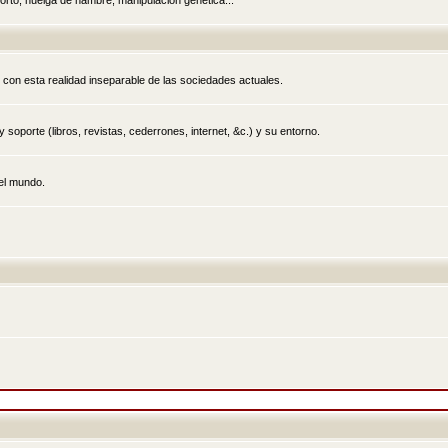
rto, huelga de hambre, manipulación genética...
 con esta realidad inseparable de las sociedades actuales.
 soporte (libros, revistas, cederrones, internet, &c.) y su entorno.
el mundo.