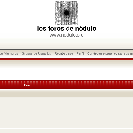
los foros de nódulo
www.nodulo.org
 de Miembros
Grupos de Usuarios
Reg�strese
Perfil
Con�ctese para revisar sus m
Foro