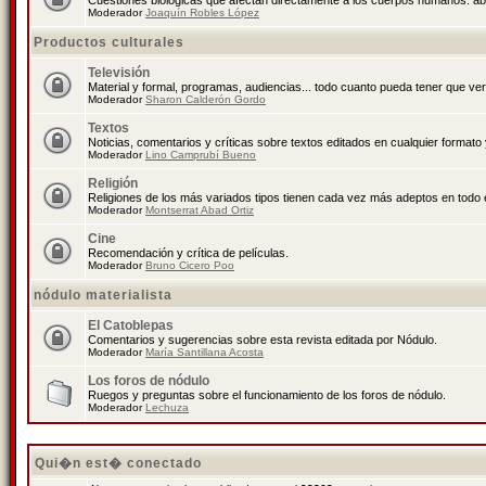
Cuestiones biológicas que afectan directamente a los cuerpos humanos: abo
Moderador
Joaquín Robles López
Productos culturales
Televisión
Material y formal, programas, audiencias... todo cuanto pueda tener que ver
Moderador
Sharon Calderón Gordo
Textos
Noticias, comentarios y críticas sobre textos editados en cualquier formato y
Moderador
Lino Camprubí Bueno
Religión
Religiones de los más variados tipos tienen cada vez más adeptos en todo 
Moderador
Montserrat Abad Ortiz
Cine
Recomendación y crítica de películas.
Moderador
Bruno Cicero Poo
nódulo materialista
El Catoblepas
Comentarios y sugerencias sobre esta revista editada por Nódulo.
Moderador
María Santillana Acosta
Los foros de nódulo
Ruegos y preguntas sobre el funcionamiento de los foros de nódulo.
Moderador
Lechuza
Qui�n est� conectado