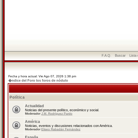
F.A.Q.
Buscar
Lista
Fecha y hora actual: Vie Ago 07, 2026 1:38 pm
�ndice del Foro los foros de nódulo
Política
Actualidad
Noticias del presente político, económico y social.
Moderador
J.M. Rodríguez Pardo
América
Noticias, eventos y discusiones relacionados con América.
Moderador
Eliseo Rabadán Fernández
España