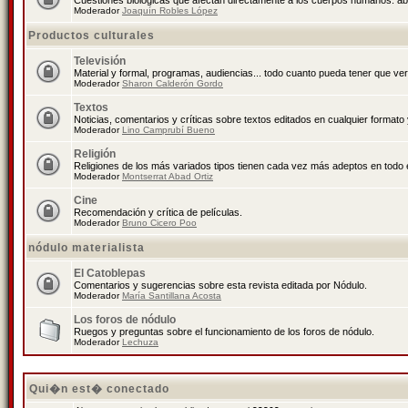
Cuestiones biológicas que afectan directamente a los cuerpos humanos: abo
Moderador
Joaquín Robles López
Productos culturales
Televisión
Material y formal, programas, audiencias... todo cuanto pueda tener que ver
Moderador
Sharon Calderón Gordo
Textos
Noticias, comentarios y críticas sobre textos editados en cualquier formato y
Moderador
Lino Camprubí Bueno
Religión
Religiones de los más variados tipos tienen cada vez más adeptos en todo 
Moderador
Montserrat Abad Ortiz
Cine
Recomendación y crítica de películas.
Moderador
Bruno Cicero Poo
nódulo materialista
El Catoblepas
Comentarios y sugerencias sobre esta revista editada por Nódulo.
Moderador
María Santillana Acosta
Los foros de nódulo
Ruegos y preguntas sobre el funcionamiento de los foros de nódulo.
Moderador
Lechuza
Qui�n est� conectado