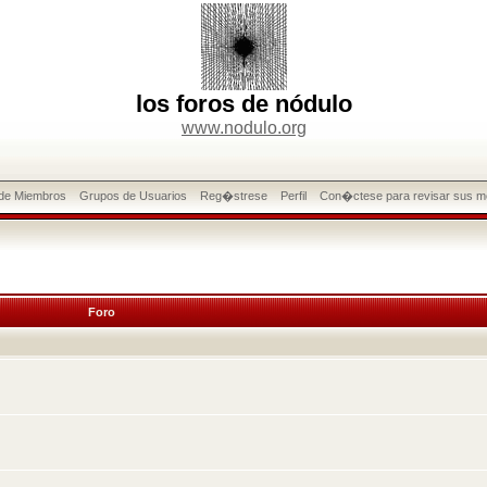
los foros de nódulo
www.nodulo.org
 de Miembros
Grupos de Usuarios
Reg�strese
Perfil
Con�ctese para revisar sus m
Foro