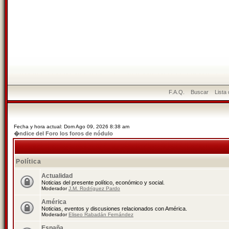
F.A.Q.
Buscar
Lista
Fecha y hora actual: Dom Ago 09, 2026 8:38 am
�ndice del Foro los foros de nódulo
Política
Actualidad
Noticias del presente político, económico y social.
Moderador
J.M. Rodríguez Pardo
América
Noticias, eventos y discusiones relacionados con América.
Moderador
Eliseo Rabadán Fernández
España