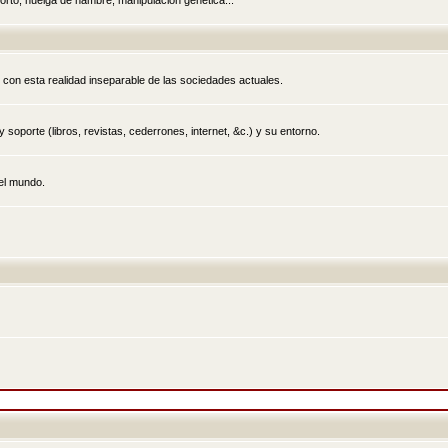
rto, huelga de hambre, manipulación genética...
 con esta realidad inseparable de las sociedades actuales.
 soporte (libros, revistas, cederrones, internet, &c.) y su entorno.
el mundo.