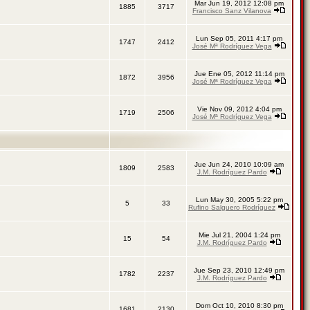
Mar Jun 19, 2012 12:08 pm
1885
3717
Francisco Sanz Vilanova
Lun Sep 05, 2011 4:17 pm
1747
2412
José Mª Rodríguez Vega
Jue Ene 05, 2012 11:14 pm
1872
3956
José Mª Rodríguez Vega
Vie Nov 09, 2012 4:04 pm
1719
2506
José Mª Rodríguez Vega
Jue Jun 24, 2010 10:09 am
1809
2583
J.M. Rodríguez Pardo
Lun May 30, 2005 5:22 pm
5
33
Rufino Salguero Rodríguez
Mie Jul 21, 2004 1:24 pm
15
54
J.M. Rodríguez Pardo
Jue Sep 23, 2010 12:49 pm
1782
2237
J.M. Rodríguez Pardo
Dom Oct 10, 2010 8:30 pm
1681
2130