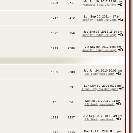
Mar Jun 19, 2012 12:08 pm
1885
3717
Francisco Sanz Vilanova
Lun Sep 05, 2011 4:17 pm
1747
2412
José Mª Rodríguez Vega
Jue Ene 05, 2012 11:14 pm
1872
3956
José Mª Rodríguez Vega
Vie Nov 09, 2012 4:04 pm
1719
2506
José Mª Rodríguez Vega
Jue Jun 24, 2010 10:09 am
1809
2583
J.M. Rodríguez Pardo
Lun May 30, 2005 5:22 pm
5
33
Rufino Salguero Rodríguez
Mie Jul 21, 2004 1:24 pm
15
54
J.M. Rodríguez Pardo
Jue Sep 23, 2010 12:49 pm
1782
2237
J.M. Rodríguez Pardo
Dom Oct 10, 2010 8:30 pm
1681
2130