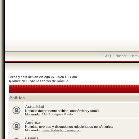
F.A.Q.
Buscar
Lista
Fecha y hora actual: Vie Ago 07, 2026 6:31 am
�ndice del Foro los foros de nódulo
Política
Actualidad
Noticias del presente político, económico y social.
Moderador
J.M. Rodríguez Pardo
América
Noticias, eventos y discusiones relacionados con América.
Moderador
Eliseo Rabadán Fernández
España