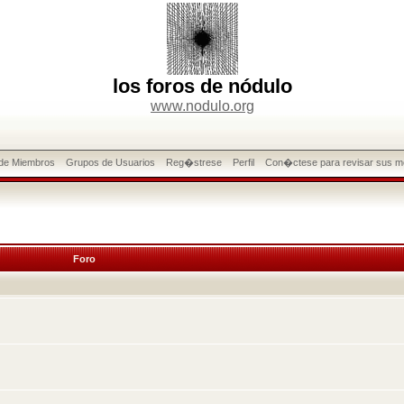
los foros de nódulo
www.nodulo.org
 de Miembros
Grupos de Usuarios
Reg�strese
Perfil
Con�ctese para revisar sus m
Foro