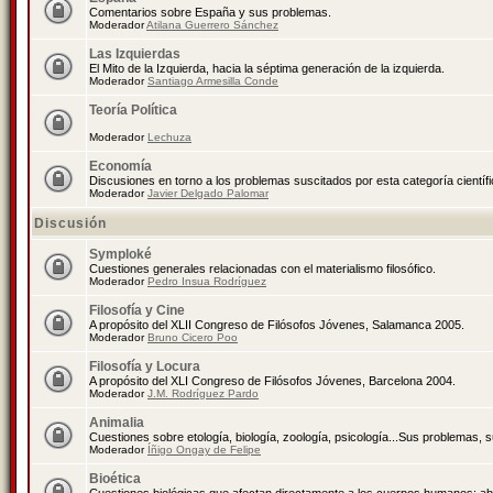
Comentarios sobre España y sus problemas.
Moderador
Atilana Guerrero Sánchez
Las Izquierdas
El Mito de la Izquierda, hacia la séptima generación de la izquierda.
Moderador
Santiago Armesilla Conde
Teoría Política
Moderador
Lechuza
Economía
Discusiones en torno a los problemas suscitados por esta categoría científ
Moderador
Javier Delgado Palomar
Discusión
Symploké
Cuestiones generales relacionadas con el materialismo filosófico.
Moderador
Pedro Insua Rodríguez
Filosofía y Cine
A propósito del XLII Congreso de Filósofos Jóvenes, Salamanca 2005.
Moderador
Bruno Cicero Poo
Filosofía y Locura
A propósito del XLI Congreso de Filósofos Jóvenes, Barcelona 2004.
Moderador
J.M. Rodríguez Pardo
Animalia
Cuestiones sobre etología, biología, zoología, psicología...Sus problemas, 
Moderador
Íñigo Ongay de Felipe
Bioética