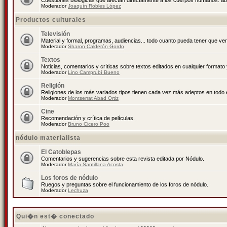
Cuestiones biológicas que afectan directamente a los cuerpos humanos: abo
Moderador
Joaquín Robles López
Productos culturales
Televisión
Material y formal, programas, audiencias... todo cuanto pueda tener que ver
Moderador
Sharon Calderón Gordo
Textos
Noticias, comentarios y críticas sobre textos editados en cualquier formato y
Moderador
Lino Camprubí Bueno
Religión
Religiones de los más variados tipos tienen cada vez más adeptos en todo 
Moderador
Montserrat Abad Ortiz
Cine
Recomendación y crítica de películas.
Moderador
Bruno Cicero Poo
nódulo materialista
El Catoblepas
Comentarios y sugerencias sobre esta revista editada por Nódulo.
Moderador
María Santillana Acosta
Los foros de nódulo
Ruegos y preguntas sobre el funcionamiento de los foros de nódulo.
Moderador
Lechuza
Qui�n est� conectado