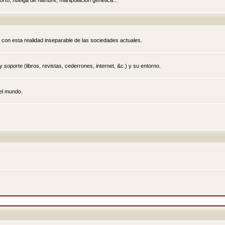
rto, huelga de hambre, manipulación genética...
 con esta realidad inseparable de las sociedades actuales.
 soporte (libros, revistas, cederrones, internet, &c.) y su entorno.
el mundo.