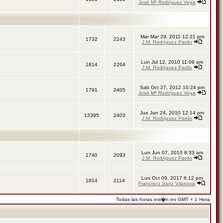
José Mª Rodríguez Vega
Mar Mar 29, 2011 12:21 pm
1732
2243
J.M. Rodríguez Pardo
Lun Jul 12, 2010 11:09 am
1814
2264
J.M. Rodríguez Pardo
Sab Oct 27, 2012 10:24 pm
1791
2405
José Mª Rodríguez Vega
Jue Jun 24, 2010 12:14 pm
13395
2403
J.M. Rodríguez Pardo
Lun Jun 07, 2010 8:33 am
1740
2093
J.M. Rodríguez Pardo
Lun Oct 09, 2017 6:12 pm
1814
2114
Francisco Sanz Vilanova
Todas las horas est�n en GMT + 1 Hora