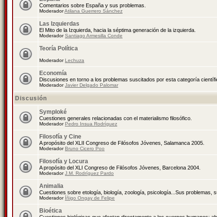
Comentarios sobre España y sus problemas.
Moderador
Atilana Guerrero Sánchez
Las Izquierdas
El Mito de la Izquierda, hacia la séptima generación de la izquierda.
Moderador
Santiago Armesilla Conde
Teoría Política
Moderador
Lechuza
Economía
Discusiones en torno a los problemas suscitados por esta categoría científ
Moderador
Javier Delgado Palomar
Discusión
Symploké
Cuestiones generales relacionadas con el materialismo filosófico.
Moderador
Pedro Insua Rodríguez
Filosofía y Cine
A propósito del XLII Congreso de Filósofos Jóvenes, Salamanca 2005.
Moderador
Bruno Cicero Poo
Filosofía y Locura
A propósito del XLI Congreso de Filósofos Jóvenes, Barcelona 2004.
Moderador
J.M. Rodríguez Pardo
Animalia
Cuestiones sobre etología, biología, zoología, psicología...Sus problemas, 
Moderador
Íñigo Ongay de Felipe
Bioética