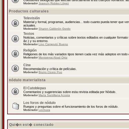
Cuestiones biológicas que afectan directamente a los cuerpos humanos: abo
Moderador
Joaquín Robles López
Productos culturales
Televisión
Material y formal, programas, audiencias... todo cuanto pueda tener que ve
actuales.
Moderador
Sharon Calderón Gordo
Textos
Noticias, comentarios y críticas sobre textos editados en cualquier formato y
&c.) y su entorno.
Moderador
Lino Camprubí Bueno
Religión
Religiones de los más variados tipos tienen cada vez más adeptos en todo 
Moderador
Montserrat Abad Ortiz
Cine
Recomendación y crítica de películas.
Moderador
Bruno Cicero Poo
nódulo materialista
El Catoblepas
Comentarios y sugerencias sobre esta revista editada por Nódulo.
Moderador
María Santillana Acosta
Los foros de nódulo
Ruegos y preguntas sobre el funcionamiento de los foros de nódulo.
Moderador
Lechuza
Qui�n est� conectado