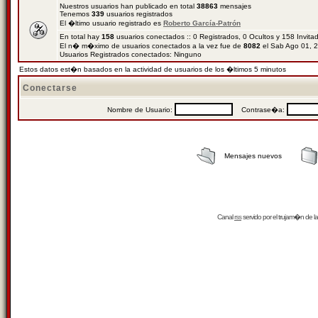
Nuestros usuarios han publicado en total
38863
mensajes
Tenemos
339
usuarios registrados
El �ltimo usuario registrado es
Roberto García-Patrón
En total hay
158
usuarios conectados :: 0 Registrados, 0 Ocultos y 158 Invit
El n� m�ximo de usuarios conectados a la vez fue de
8082
el Sab Ago 01, 
Usuarios Registrados conectados: Ninguno
Estos datos est�n basados en la actividad de usuarios de los �ltimos 5 minutos
Conectarse
Nombre de Usuario:
Contrase�a:
Mensajes nuevos
Canal
rss
servido por el
trujam�n
de la