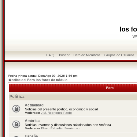
los f
w
F.A.Q.
Buscar
Lista de Miembros
Grupos de Usuarios
Fecha y hora actual: Dom Ago 09, 2026 1:56 pm
�ndice del Foro los foros de nódulo
Foro
Política
Actualidad
Noticias del presente político, económico y social.
Moderador
J.M. Rodríguez Pardo
América
Noticias, eventos y discusiones relacionados con América.
Moderador
Eliseo Rabadán Fernández
España