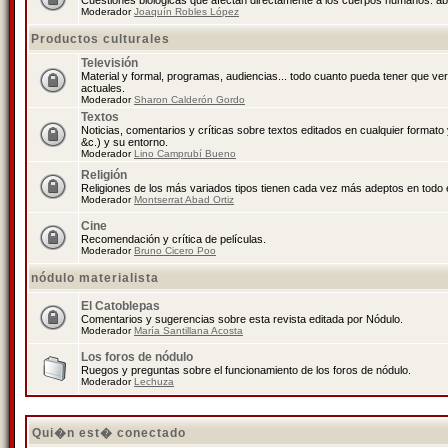
Cuestiones biológicas que afectan directamente a los cuerpos humanos: abo
Moderador
Joaquín Robles López
Productos culturales
Televisión
Material y formal, programas, audiencias... todo cuanto pueda tener que ve
actuales.
Moderador
Sharon Calderón Gordo
Textos
Noticias, comentarios y críticas sobre textos editados en cualquier formato y
&c.) y su entorno.
Moderador
Lino Camprubí Bueno
Religión
Religiones de los más variados tipos tienen cada vez más adeptos en todo 
Moderador
Montserrat Abad Ortiz
Cine
Recomendación y crítica de películas.
Moderador
Bruno Cicero Poo
nódulo materialista
El Catoblepas
Comentarios y sugerencias sobre esta revista editada por Nódulo.
Moderador
María Santillana Acosta
Los foros de nódulo
Ruegos y preguntas sobre el funcionamiento de los foros de nódulo.
Moderador
Lechuza
Qui�n est� conectado