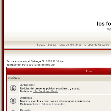
los f
w
F.A.Q.
Buscar
Lista de Miembros
Grupos de Usuarios
Fecha y hora actual: Sab Ago 08, 2026 11:34 am
�ndice del Foro los foros de nódulo
Foro
Política
Actualidad
Noticias del presente político, económico y social.
Moderador
J.M. Rodríguez Pardo
América
Noticias, eventos y discusiones relacionados con América.
Moderador
Eliseo Rabadán Fernández
España