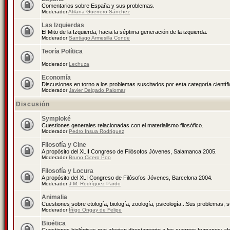
Comentarios sobre España y sus problemas.
Moderador
Atilana Guerrero Sánchez
Las Izquierdas
El Mito de la Izquierda, hacia la séptima generación de la izquierda.
Moderador
Santiago Armesilla Conde
Teoría Política
Moderador
Lechuza
Economía
Discusiones en torno a los problemas suscitados por esta categoría científ
Moderador
Javier Delgado Palomar
Discusión
Symploké
Cuestiones generales relacionadas con el materialismo filosófico.
Moderador
Pedro Insua Rodríguez
Filosofía y Cine
A propósito del XLII Congreso de Filósofos Jóvenes, Salamanca 2005.
Moderador
Bruno Cicero Poo
Filosofía y Locura
A propósito del XLI Congreso de Filósofos Jóvenes, Barcelona 2004.
Moderador
J.M. Rodríguez Pardo
Animalia
Cuestiones sobre etología, biología, zoología, psicología...Sus problemas, 
Moderador
Íñigo Ongay de Felipe
Bioética