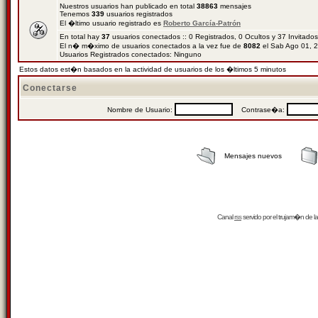
Nuestros usuarios han publicado en total
38863
mensajes
Tenemos
339
usuarios registrados
El �ltimo usuario registrado es
Roberto García-Patrón
En total hay
37
usuarios conectados :: 0 Registrados, 0 Ocultos y 37 Invitado
El n� m�ximo de usuarios conectados a la vez fue de
8082
el Sab Ago 01, 
Usuarios Registrados conectados: Ninguno
Estos datos est�n basados en la actividad de usuarios de los �ltimos 5 minutos
Conectarse
Nombre de Usuario:
Contrase�a:
Mensajes nuevos
Canal
rss
servido por el
trujam�n
de la