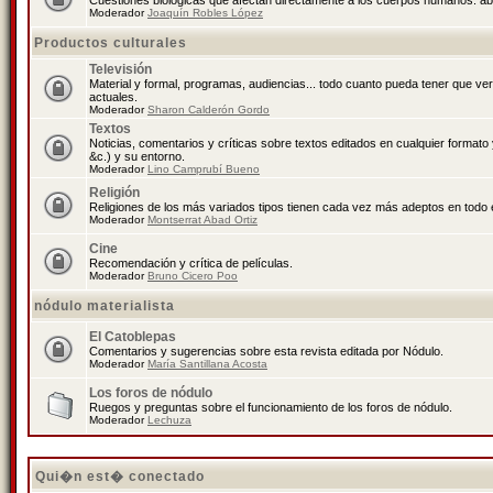
Cuestiones biológicas que afectan directamente a los cuerpos humanos: abo
Moderador
Joaquín Robles López
Productos culturales
Televisión
Material y formal, programas, audiencias... todo cuanto pueda tener que ve
actuales.
Moderador
Sharon Calderón Gordo
Textos
Noticias, comentarios y críticas sobre textos editados en cualquier formato y
&c.) y su entorno.
Moderador
Lino Camprubí Bueno
Religión
Religiones de los más variados tipos tienen cada vez más adeptos en todo 
Moderador
Montserrat Abad Ortiz
Cine
Recomendación y crítica de películas.
Moderador
Bruno Cicero Poo
nódulo materialista
El Catoblepas
Comentarios y sugerencias sobre esta revista editada por Nódulo.
Moderador
María Santillana Acosta
Los foros de nódulo
Ruegos y preguntas sobre el funcionamiento de los foros de nódulo.
Moderador
Lechuza
Qui�n est� conectado