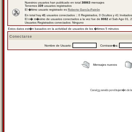
Nuestros usuarios han publicado en total
38863
mensajes
Tenemos
339
usuarios registrados
El �ltimo usuario registrado es
Roberto García-Patrón
En total hay
41
usuarios conectados :: 0 Registrados, 0 Ocultos y 41 Invitado
El n� m�ximo de usuarios conectados a la vez fue de
8082
el Sab Ago 01, 
Usuarios Registrados conectados: Ninguno
Estos datos est�n basados en la actividad de usuarios de los �ltimos 5 minutos
Conectarse
Nombre de Usuario:
Contrase�a:
Mensajes nuevos
Canal
rss
servido por el
trujam�n
de la