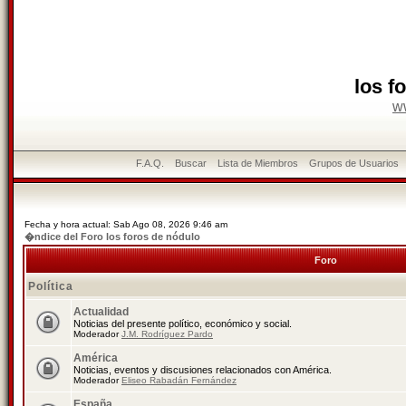
los f
w
F.A.Q.
Buscar
Lista de Miembros
Grupos de Usuarios
Fecha y hora actual: Sab Ago 08, 2026 9:46 am
�ndice del Foro los foros de nódulo
Foro
Política
Actualidad
Noticias del presente político, económico y social.
Moderador
J.M. Rodríguez Pardo
América
Noticias, eventos y discusiones relacionados con América.
Moderador
Eliseo Rabadán Fernández
España