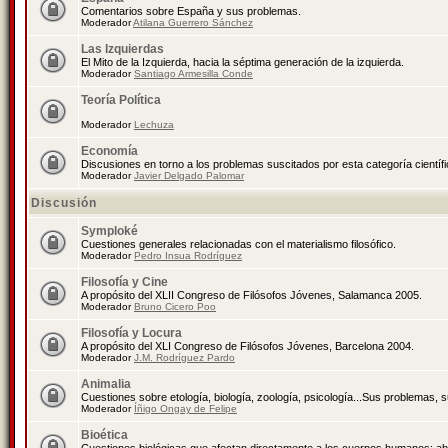
Comentarios sobre España y sus problemas.
Moderador
Atilana Guerrero Sánchez
Las Izquierdas
El Mito de la Izquierda, hacia la séptima generación de la izquierda.
Moderador
Santiago Armesilla Conde
Teoría Política
Moderador
Lechuza
Economía
Discusiones en torno a los problemas suscitados por esta categoría científ
Moderador
Javier Delgado Palomar
Discusión
Symploké
Cuestiones generales relacionadas con el materialismo filosófico.
Moderador
Pedro Insua Rodríguez
Filosofía y Cine
A propósito del XLII Congreso de Filósofos Jóvenes, Salamanca 2005.
Moderador
Bruno Cicero Poo
Filosofía y Locura
A propósito del XLI Congreso de Filósofos Jóvenes, Barcelona 2004.
Moderador
J.M. Rodríguez Pardo
Animalia
Cuestiones sobre etología, biología, zoología, psicología...Sus problemas, 
Moderador
Íñigo Ongay de Felipe
Bioética