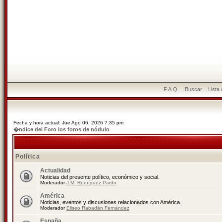
F.A.Q.
Buscar
Lista
Fecha y hora actual: Jue Ago 06, 2026 7:35 pm
�ndice del Foro los foros de nódulo
Política
Actualidad
Noticias del presente político, económico y social.
Moderador
J.M. Rodríguez Pardo
América
Noticias, eventos y discusiones relacionados con América.
Moderador
Eliseo Rabadán Fernández
España