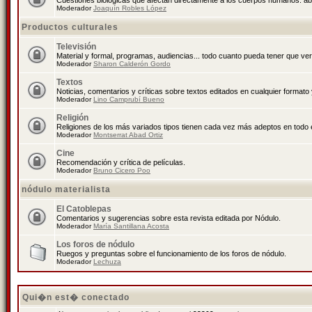
Cuestiones biológicas que afectan directamente a los cuerpos humanos: abo
Moderador
Joaquín Robles López
Productos culturales
Televisión
Material y formal, programas, audiencias... todo cuanto pueda tener que ver
Moderador
Sharon Calderón Gordo
Textos
Noticias, comentarios y críticas sobre textos editados en cualquier formato y
Moderador
Lino Camprubí Bueno
Religión
Religiones de los más variados tipos tienen cada vez más adeptos en todo 
Moderador
Montserrat Abad Ortiz
Cine
Recomendación y crítica de películas.
Moderador
Bruno Cicero Poo
nódulo materialista
El Catoblepas
Comentarios y sugerencias sobre esta revista editada por Nódulo.
Moderador
María Santillana Acosta
Los foros de nódulo
Ruegos y preguntas sobre el funcionamiento de los foros de nódulo.
Moderador
Lechuza
Qui�n est� conectado