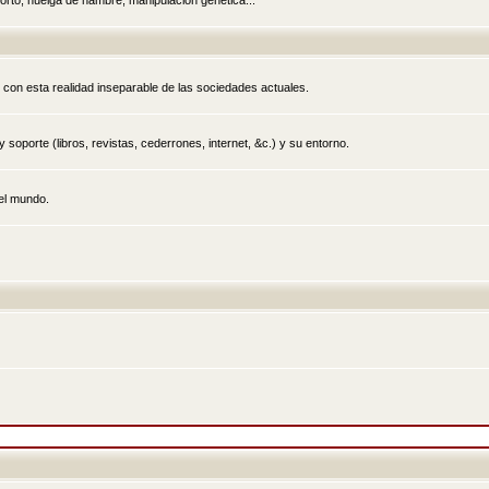
rto, huelga de hambre, manipulación genética...
 con esta realidad inseparable de las sociedades actuales.
 soporte (libros, revistas, cederrones, internet, &c.) y su entorno.
el mundo.