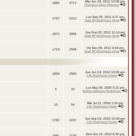
Mar Jun 19, 2012 12:08 pm
1885
3717
Francisco Sanz Vilanova
Lun Sep 05, 2011 4:17 pm
1747
2412
José Mª Rodríguez Vega
Jue Ene 05, 2012 11:14 pm
1872
3956
José Mª Rodríguez Vega
Vie Nov 09, 2012 4:04 pm
1719
2506
José Mª Rodríguez Vega
Jue Jun 24, 2010 10:09 am
1809
2583
J.M. Rodríguez Pardo
Lun May 30, 2005 5:22 pm
5
33
Rufino Salguero Rodríguez
Mie Jul 21, 2004 1:24 pm
15
54
J.M. Rodríguez Pardo
Jue Sep 23, 2010 12:49 pm
1782
2237
J.M. Rodríguez Pardo
Dom Oct 10, 2010 8:30 pm
1681
2130