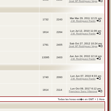
José Mª Rodríguez Vega
Mar Mar 29, 2011 12:21 pm
1732
2243
J.M. Rodríguez Pardo
Lun Jul 12, 2010 11:09 am
1814
2264
J.M. Rodríguez Pardo
Sab Oct 27, 2012 10:24 pm
1791
2405
José Mª Rodríguez Vega
Jue Jun 24, 2010 12:14 pm
13395
2403
J.M. Rodríguez Pardo
Lun Jun 07, 2010 8:33 am
1740
2093
J.M. Rodríguez Pardo
Lun Oct 09, 2017 6:12 pm
1814
2114
Francisco Sanz Vilanova
Todas las horas est�n en GMT + 1 Hora