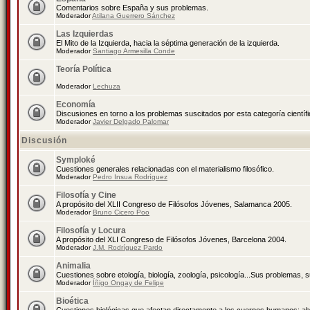
Comentarios sobre España y sus problemas.
Moderador
Atilana Guerrero Sánchez
Las Izquierdas
El Mito de la Izquierda, hacia la séptima generación de la izquierda.
Moderador
Santiago Armesilla Conde
Teoría Política
Moderador
Lechuza
Economía
Discusiones en torno a los problemas suscitados por esta categoría científ
Moderador
Javier Delgado Palomar
Discusión
Symploké
Cuestiones generales relacionadas con el materialismo filosófico.
Moderador
Pedro Insua Rodríguez
Filosofía y Cine
A propósito del XLII Congreso de Filósofos Jóvenes, Salamanca 2005.
Moderador
Bruno Cicero Poo
Filosofía y Locura
A propósito del XLI Congreso de Filósofos Jóvenes, Barcelona 2004.
Moderador
J.M. Rodríguez Pardo
Animalia
Cuestiones sobre etología, biología, zoología, psicología...Sus problemas, 
Moderador
Íñigo Ongay de Felipe
Bioética