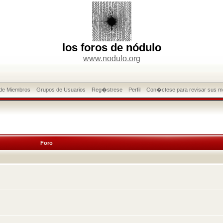
los foros de nódulo
www.nodulo.org
 de Miembros
Grupos de Usuarios
Reg�strese
Perfil
Con�ctese para revisar sus m
Foro