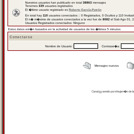
Nuestros usuarios han publicado en total
38863
mensajes
Tenemos
339
usuarios registrados
El �ltimo usuario registrado es
Roberto García-Patrón
En total hay
110
usuarios conectados :: 0 Registrados, 0 Ocultos y 110 Invita
El n� m�ximo de usuarios conectados a la vez fue de
8082
el Sab Ago 01, 
Usuarios Registrados conectados: Ninguno
Estos datos est�n basados en la actividad de usuarios de los �ltimos 5 minutos
Conectarse
Nombre de Usuario:
Contrase�a:
Mensajes nuevos
Canal
rss
servido por el
trujam�n
de la