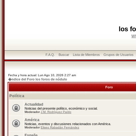
los f
w
F.A.Q.
Buscar
Lista de Miembros
Grupos de Usuarios
Fecha y hora actual: Lun Ago 10, 2026 2:27 am
�ndice del Foro los foros de nódulo
Foro
Política
Actualidad
Noticias del presente político, económico y social.
Moderador
J.M. Rodríguez Pardo
América
Noticias, eventos y discusiones relacionados con América.
Moderador
Eliseo Rabadán Fernández
España