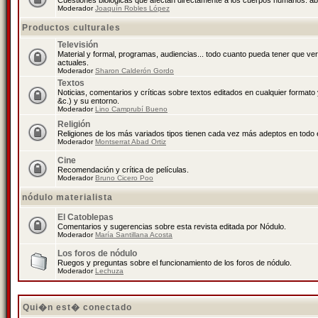
Cuestiones biológicas que afectan directamente a los cuerpos humanos: abo
Moderador
Joaquín Robles López
Productos culturales
Televisión
Material y formal, programas, audiencias... todo cuanto pueda tener que ve
actuales.
Moderador
Sharon Calderón Gordo
Textos
Noticias, comentarios y críticas sobre textos editados en cualquier formato y
&c.) y su entorno.
Moderador
Lino Camprubí Bueno
Religión
Religiones de los más variados tipos tienen cada vez más adeptos en todo 
Moderador
Montserrat Abad Ortiz
Cine
Recomendación y crítica de películas.
Moderador
Bruno Cicero Poo
nódulo materialista
El Catoblepas
Comentarios y sugerencias sobre esta revista editada por Nódulo.
Moderador
María Santillana Acosta
Los foros de nódulo
Ruegos y preguntas sobre el funcionamiento de los foros de nódulo.
Moderador
Lechuza
Qui�n est� conectado