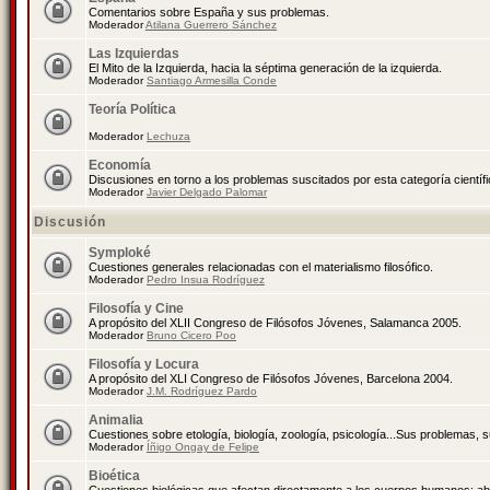
Comentarios sobre España y sus problemas.
Moderador
Atilana Guerrero Sánchez
Las Izquierdas
El Mito de la Izquierda, hacia la séptima generación de la izquierda.
Moderador
Santiago Armesilla Conde
Teoría Política
Moderador
Lechuza
Economía
Discusiones en torno a los problemas suscitados por esta categoría científ
Moderador
Javier Delgado Palomar
Discusión
Symploké
Cuestiones generales relacionadas con el materialismo filosófico.
Moderador
Pedro Insua Rodríguez
Filosofía y Cine
A propósito del XLII Congreso de Filósofos Jóvenes, Salamanca 2005.
Moderador
Bruno Cicero Poo
Filosofía y Locura
A propósito del XLI Congreso de Filósofos Jóvenes, Barcelona 2004.
Moderador
J.M. Rodríguez Pardo
Animalia
Cuestiones sobre etología, biología, zoología, psicología...Sus problemas, 
Moderador
Íñigo Ongay de Felipe
Bioética