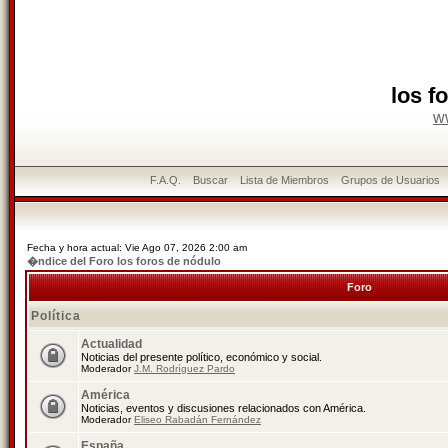
los f
w
F.A.Q.
Buscar
Lista de Miembros
Grupos de Usuarios
Fecha y hora actual: Vie Ago 07, 2026 2:00 am
�ndice del Foro los foros de nódulo
Foro
Política
Actualidad
Noticias del presente político, económico y social.
Moderador
J.M. Rodríguez Pardo
América
Noticias, eventos y discusiones relacionados con América.
Moderador
Eliseo Rabadán Fernández
España