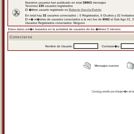
Nuestros usuarios han publicado en total
38863
mensajes
Tenemos
339
usuarios registrados
El �ltimo usuario registrado es
Roberto García-Patrón
En total hay
32
usuarios conectados :: 0 Registrados, 0 Ocultos y 32 Invitado
El n� m�ximo de usuarios conectados a la vez fue de
8082
el Sab Ago 01, 
Usuarios Registrados conectados: Ninguno
Estos datos est�n basados en la actividad de usuarios de los �ltimos 5 minutos
Conectarse
Nombre de Usuario:
Contrase�a:
Mensajes nuevos
Canal
rss
servido por el
trujam�n
de la