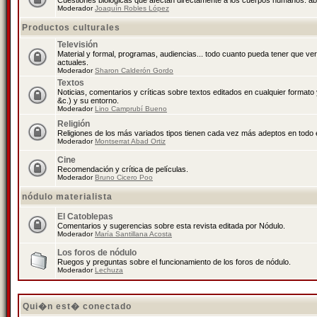
Cuestiones biológicas que afectan directamente a los cuerpos humanos: abo
Moderador
Joaquín Robles López
Productos culturales
Televisión
Material y formal, programas, audiencias... todo cuanto pueda tener que ve
actuales.
Moderador
Sharon Calderón Gordo
Textos
Noticias, comentarios y críticas sobre textos editados en cualquier formato y
&c.) y su entorno.
Moderador
Lino Camprubí Bueno
Religión
Religiones de los más variados tipos tienen cada vez más adeptos en todo 
Moderador
Montserrat Abad Ortiz
Cine
Recomendación y crítica de películas.
Moderador
Bruno Cicero Poo
nódulo materialista
El Catoblepas
Comentarios y sugerencias sobre esta revista editada por Nódulo.
Moderador
María Santillana Acosta
Los foros de nódulo
Ruegos y preguntas sobre el funcionamiento de los foros de nódulo.
Moderador
Lechuza
Qui�n est� conectado