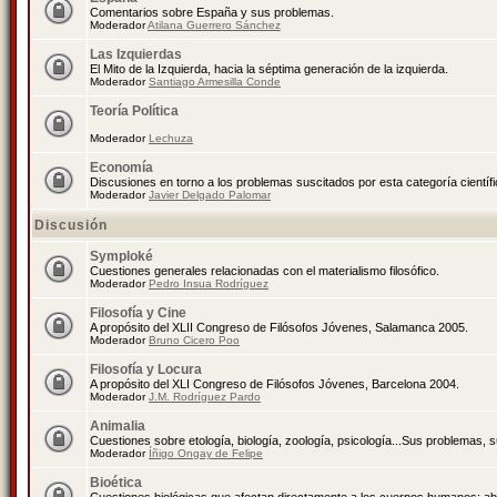
Comentarios sobre España y sus problemas.
Moderador
Atilana Guerrero Sánchez
Las Izquierdas
El Mito de la Izquierda, hacia la séptima generación de la izquierda.
Moderador
Santiago Armesilla Conde
Teoría Política
Moderador
Lechuza
Economía
Discusiones en torno a los problemas suscitados por esta categoría científ
Moderador
Javier Delgado Palomar
Discusión
Symploké
Cuestiones generales relacionadas con el materialismo filosófico.
Moderador
Pedro Insua Rodríguez
Filosofía y Cine
A propósito del XLII Congreso de Filósofos Jóvenes, Salamanca 2005.
Moderador
Bruno Cicero Poo
Filosofía y Locura
A propósito del XLI Congreso de Filósofos Jóvenes, Barcelona 2004.
Moderador
J.M. Rodríguez Pardo
Animalia
Cuestiones sobre etología, biología, zoología, psicología...Sus problemas, 
Moderador
Íñigo Ongay de Felipe
Bioética