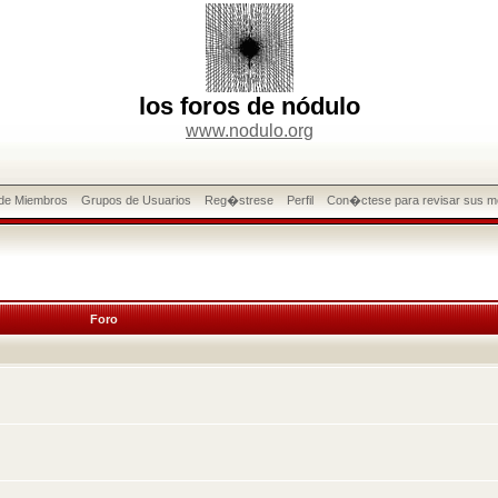
los foros de nódulo
www.nodulo.org
 de Miembros
Grupos de Usuarios
Reg�strese
Perfil
Con�ctese para revisar sus m
Foro