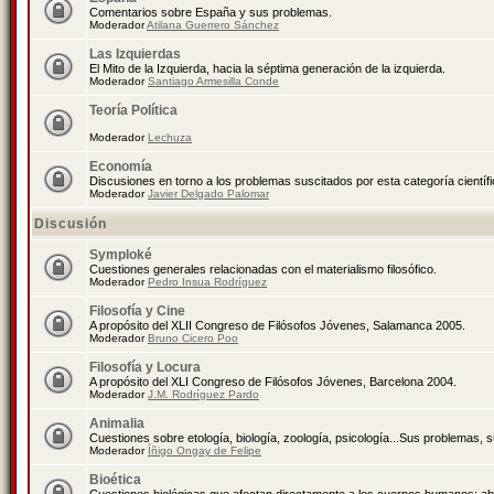
Comentarios sobre España y sus problemas.
Moderador
Atilana Guerrero Sánchez
Las Izquierdas
El Mito de la Izquierda, hacia la séptima generación de la izquierda.
Moderador
Santiago Armesilla Conde
Teoría Política
Moderador
Lechuza
Economía
Discusiones en torno a los problemas suscitados por esta categoría científ
Moderador
Javier Delgado Palomar
Discusión
Symploké
Cuestiones generales relacionadas con el materialismo filosófico.
Moderador
Pedro Insua Rodríguez
Filosofía y Cine
A propósito del XLII Congreso de Filósofos Jóvenes, Salamanca 2005.
Moderador
Bruno Cicero Poo
Filosofía y Locura
A propósito del XLI Congreso de Filósofos Jóvenes, Barcelona 2004.
Moderador
J.M. Rodríguez Pardo
Animalia
Cuestiones sobre etología, biología, zoología, psicología...Sus problemas, 
Moderador
Íñigo Ongay de Felipe
Bioética