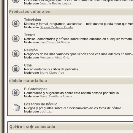
Cuestiones biológicas que afectan directamente a los cuerpos humanos: abo
Moderador
Joaquín Robles López
Productos culturales
Televisión
Material y formal, programas, audiencias... todo cuanto pueda tener que ver
Moderador
Sharon Calderón Gordo
Textos
Noticias, comentarios y críticas sobre textos editados en cualquier formato y
Moderador
Lino Camprubí Bueno
Religión
Religiones de los más variados tipos tienen cada vez más adeptos en todo 
Moderador
Montserrat Abad Ortiz
Cine
Recomendación y crítica de películas.
Moderador
Bruno Cicero Poo
nódulo materialista
El Catoblepas
Comentarios y sugerencias sobre esta revista editada por Nódulo.
Moderador
María Santillana Acosta
Los foros de nódulo
Ruegos y preguntas sobre el funcionamiento de los foros de nódulo.
Moderador
Lechuza
Qui�n est� conectado