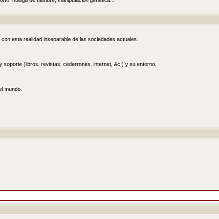
rto, huelga de hambre, manipulación genética...
 con esta realidad inseparable de las sociedades actuales.
 soporte (libros, revistas, cederrones, internet, &c.) y su entorno.
el mundo.