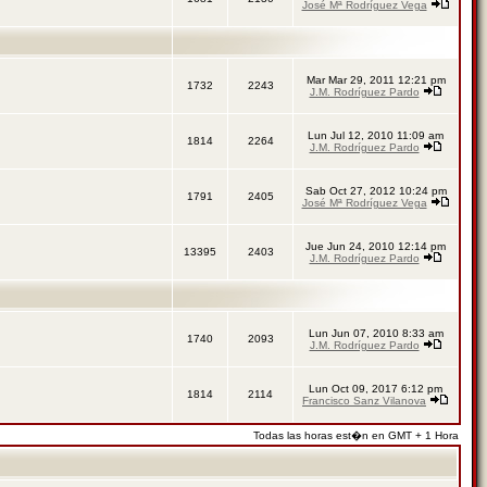
José Mª Rodríguez Vega
Mar Mar 29, 2011 12:21 pm
1732
2243
J.M. Rodríguez Pardo
Lun Jul 12, 2010 11:09 am
1814
2264
J.M. Rodríguez Pardo
Sab Oct 27, 2012 10:24 pm
1791
2405
José Mª Rodríguez Vega
Jue Jun 24, 2010 12:14 pm
13395
2403
J.M. Rodríguez Pardo
Lun Jun 07, 2010 8:33 am
1740
2093
J.M. Rodríguez Pardo
Lun Oct 09, 2017 6:12 pm
1814
2114
Francisco Sanz Vilanova
Todas las horas est�n en GMT + 1 Hora