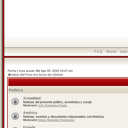
F.A.Q.
Buscar
Lista
Fecha y hora actual: Mie Ago 05, 2026 10:47 pm
�ndice del Foro los foros de nódulo
Política
Actualidad
Noticias del presente político, económico y social.
Moderador
J.M. Rodríguez Pardo
América
Noticias, eventos y discusiones relacionados con América.
Moderador
Eliseo Rabadán Fernández
España