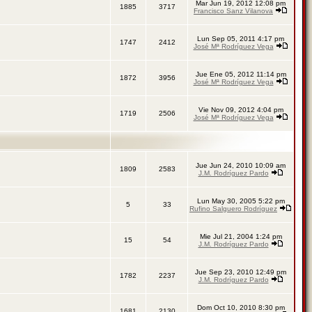
Mar Jun 19, 2012 12:08 pm
1885
3717
Francisco Sanz Vilanova
Lun Sep 05, 2011 4:17 pm
1747
2412
José Mª Rodríguez Vega
Jue Ene 05, 2012 11:14 pm
1872
3956
José Mª Rodríguez Vega
Vie Nov 09, 2012 4:04 pm
1719
2506
José Mª Rodríguez Vega
Jue Jun 24, 2010 10:09 am
1809
2583
J.M. Rodríguez Pardo
Lun May 30, 2005 5:22 pm
5
33
Rufino Salguero Rodríguez
Mie Jul 21, 2004 1:24 pm
15
54
J.M. Rodríguez Pardo
Jue Sep 23, 2010 12:49 pm
1782
2237
J.M. Rodríguez Pardo
Dom Oct 10, 2010 8:30 pm
1681
2130