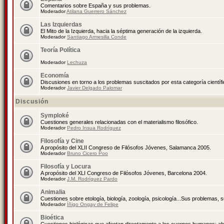
Comentarios sobre España y sus problemas.
Moderador
Atilana Guerrero Sánchez
Las Izquierdas
El Mito de la Izquierda, hacia la séptima generación de la izquierda.
Moderador
Santiago Armesilla Conde
Teoría Política
Moderador
Lechuza
Economía
Discusiones en torno a los problemas suscitados por esta categoría científ
Moderador
Javier Delgado Palomar
Discusión
Symploké
Cuestiones generales relacionadas con el materialismo filosófico.
Moderador
Pedro Insua Rodríguez
Filosofía y Cine
A propósito del XLII Congreso de Filósofos Jóvenes, Salamanca 2005.
Moderador
Bruno Cicero Poo
Filosofía y Locura
A propósito del XLI Congreso de Filósofos Jóvenes, Barcelona 2004.
Moderador
J.M. Rodríguez Pardo
Animalia
Cuestiones sobre etología, biología, zoología, psicología...Sus problemas, 
Moderador
Íñigo Ongay de Felipe
Bioética