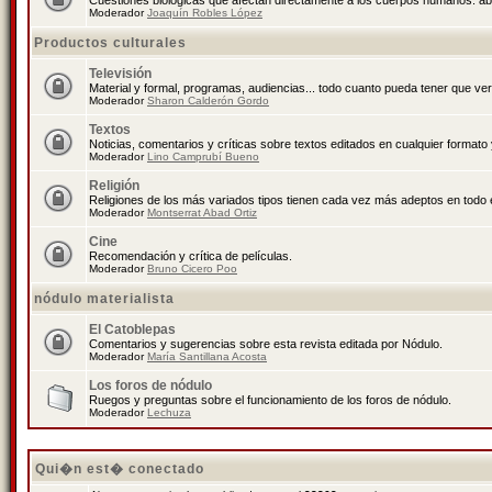
Cuestiones biológicas que afectan directamente a los cuerpos humanos: abo
Moderador
Joaquín Robles López
Productos culturales
Televisión
Material y formal, programas, audiencias... todo cuanto pueda tener que ver
Moderador
Sharon Calderón Gordo
Textos
Noticias, comentarios y críticas sobre textos editados en cualquier formato y
Moderador
Lino Camprubí Bueno
Religión
Religiones de los más variados tipos tienen cada vez más adeptos en todo 
Moderador
Montserrat Abad Ortiz
Cine
Recomendación y crítica de películas.
Moderador
Bruno Cicero Poo
nódulo materialista
El Catoblepas
Comentarios y sugerencias sobre esta revista editada por Nódulo.
Moderador
María Santillana Acosta
Los foros de nódulo
Ruegos y preguntas sobre el funcionamiento de los foros de nódulo.
Moderador
Lechuza
Qui�n est� conectado