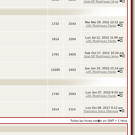
José Mª Rodríguez Vega
Mar Mar 29, 2011 12:21 pm
1732
2243
J.M. Rodríguez Pardo
Lun Jul 12, 2010 11:09 am
1814
2264
J.M. Rodríguez Pardo
Sab Oct 27, 2012 10:24 pm
1791
2405
José Mª Rodríguez Vega
Jue Jun 24, 2010 12:14 pm
13395
2403
J.M. Rodríguez Pardo
Lun Jun 07, 2010 8:33 am
1740
2093
J.M. Rodríguez Pardo
Lun Oct 09, 2017 6:12 pm
1814
2114
Francisco Sanz Vilanova
Todas las horas est�n en GMT + 1 Hora