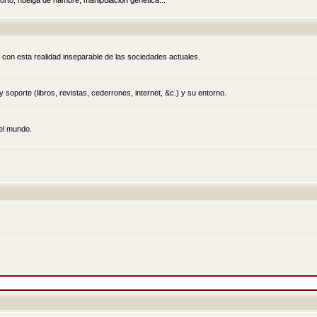
rto, huelga de hambre, manipulación genética...
 con esta realidad inseparable de las sociedades actuales.
 soporte (libros, revistas, cederrones, internet, &c.) y su entorno.
el mundo.