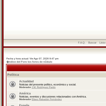
F.A.Q.
Buscar
Lista
Fecha y hora actual: Vie Ago 07, 2026 9:47 pm
�ndice del Foro los foros de nódulo
Política
Actualidad
Noticias del presente político, económico y social.
Moderador
J.M. Rodríguez Pardo
América
Noticias, eventos y discusiones relacionados con América.
Moderador
Eliseo Rabadán Fernández
España