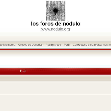
los foros de nódulo
www.nodulo.org
 de Miembros
Grupos de Usuarios
Reg�strese
Perfil
Con�ctese para revisar sus m
Foro