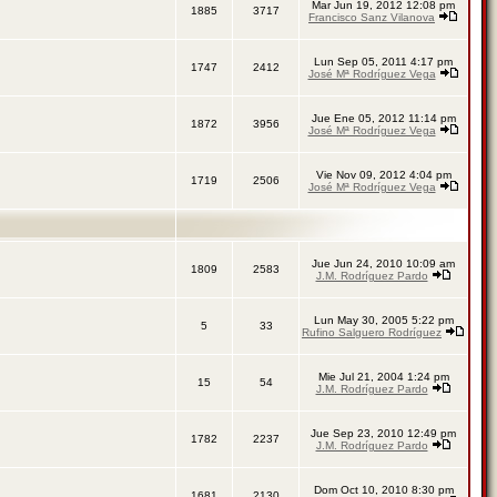
Mar Jun 19, 2012 12:08 pm
1885
3717
Francisco Sanz Vilanova
Lun Sep 05, 2011 4:17 pm
1747
2412
José Mª Rodríguez Vega
Jue Ene 05, 2012 11:14 pm
1872
3956
José Mª Rodríguez Vega
Vie Nov 09, 2012 4:04 pm
1719
2506
José Mª Rodríguez Vega
Jue Jun 24, 2010 10:09 am
1809
2583
J.M. Rodríguez Pardo
Lun May 30, 2005 5:22 pm
5
33
Rufino Salguero Rodríguez
Mie Jul 21, 2004 1:24 pm
15
54
J.M. Rodríguez Pardo
Jue Sep 23, 2010 12:49 pm
1782
2237
J.M. Rodríguez Pardo
Dom Oct 10, 2010 8:30 pm
1681
2130