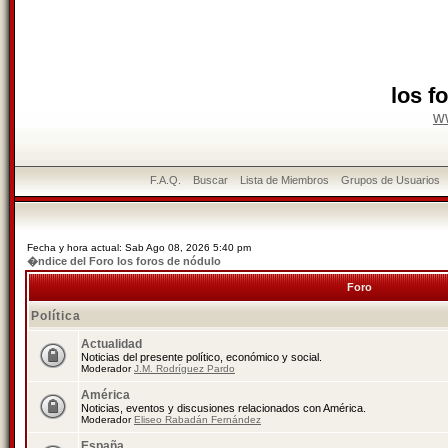
los f
w
F.A.Q.
Buscar
Lista de Miembros
Grupos de Usuarios
Fecha y hora actual: Sab Ago 08, 2026 5:40 pm
�ndice del Foro los foros de nódulo
Foro
Política
Actualidad
Noticias del presente político, económico y social.
Moderador
J.M. Rodríguez Pardo
América
Noticias, eventos y discusiones relacionados con América.
Moderador
Eliseo Rabadán Fernández
España