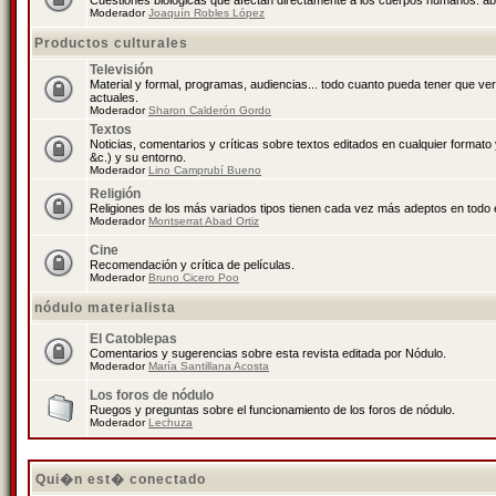
Cuestiones biológicas que afectan directamente a los cuerpos humanos: abo
Moderador
Joaquín Robles López
Productos culturales
Televisión
Material y formal, programas, audiencias... todo cuanto pueda tener que ve
actuales.
Moderador
Sharon Calderón Gordo
Textos
Noticias, comentarios y críticas sobre textos editados en cualquier formato y
&c.) y su entorno.
Moderador
Lino Camprubí Bueno
Religión
Religiones de los más variados tipos tienen cada vez más adeptos en todo 
Moderador
Montserrat Abad Ortiz
Cine
Recomendación y crítica de películas.
Moderador
Bruno Cicero Poo
nódulo materialista
El Catoblepas
Comentarios y sugerencias sobre esta revista editada por Nódulo.
Moderador
María Santillana Acosta
Los foros de nódulo
Ruegos y preguntas sobre el funcionamiento de los foros de nódulo.
Moderador
Lechuza
Qui�n est� conectado