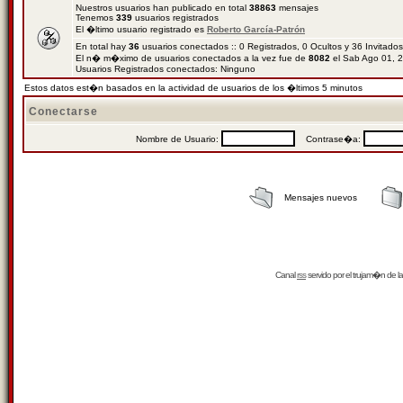
Nuestros usuarios han publicado en total
38863
mensajes
Tenemos
339
usuarios registrados
El �ltimo usuario registrado es
Roberto García-Patrón
En total hay
36
usuarios conectados :: 0 Registrados, 0 Ocultos y 36 Invitado
El n� m�ximo de usuarios conectados a la vez fue de
8082
el Sab Ago 01, 
Usuarios Registrados conectados: Ninguno
Estos datos est�n basados en la actividad de usuarios de los �ltimos 5 minutos
Conectarse
Nombre de Usuario:
Contrase�a:
Mensajes nuevos
Canal
rss
servido por el
trujam�n
de la