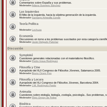
Comentarios sobre España y sus problemas.
Moderador
Atilana Guerrero Sánchez
Las Izquierdas
El Mito de la Izquierda, hacia la séptima generación de la izquierda.
Moderador
Santiago Armesilla Conde
Teoría Política
Moderador
Lechuza
Economía
Discusiones en torno a los problemas suscitados por esta categoría científ
Moderador
Javier Delgado Palomar
Discusión
Symploké
Cuestiones generales relacionadas con el materialismo filosófico.
Moderador
Pedro Insua Rodríguez
Filosofía y Cine
A propósito del XLII Congreso de Filósofos Jóvenes, Salamanca 2005.
Moderador
Bruno Cicero Poo
Filosofía y Locura
A propósito del XLI Congreso de Filósofos Jóvenes, Barcelona 2004.
Moderador
J.M. Rodríguez Pardo
Animalia
Cuestiones sobre etología, biología, zoología, psicología...Sus problemas, 
Moderador
Íñigo Ongay de Felipe
Bioética